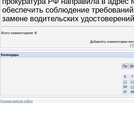
прокуратура РФ направила в адре
обеспечить соблюдение требований 
замене водительских удостоверений
Всего комментариев
:
0
Добавлять комментарии могу
[
Р
Календарь
Пн
Вт
6
7
13
14
20
21
27
28
Полная версия сайта