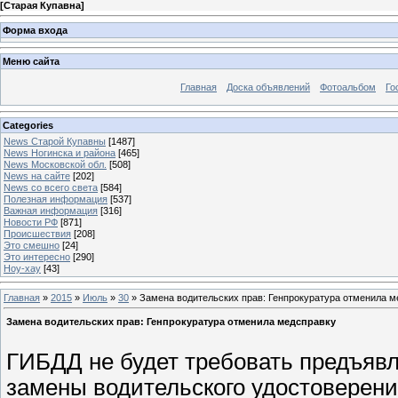
[
Старая Купавна
]
Форма входа
Меню сайта
Главная
Доска объявлений
Фотоальбом
Го
Categories
News Старой Купавны
[1487]
News Ногинска и района
[465]
News Московской обл.
[508]
News на сайте
[202]
News со всего света
[584]
Полезная информация
[537]
Важная информация
[316]
Новости РФ
[871]
Происшествия
[208]
Это смешно
[24]
Это интересно
[290]
Ноу-хау
[43]
Главная
»
2015
»
Июль
»
30
» Замена водительских прав: Генпрокуратура отменила м
Замена водительских прав: Генпрокуратура отменила медсправку
ГИБДД не будет требовать предъявл
замены водительского удостоверени