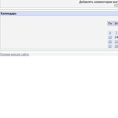
Добавлять комментарии могу
[
Р
Календарь
Пн
Вт
6
7
13
14
20
21
27
28
Полная версия сайта