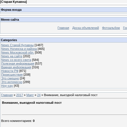
[
Старая Купавна
]
Форма входа
Меню сайта
Главная
Доска объявлений
Фотоальбом
Го
Categories
News Старой Купавны
[1487]
News Ногинска и района
[465]
News Московской обл.
[508]
News на сайте
[202]
News со всего света
[584]
Полезная информация
[537]
Важная информация
[316]
Новости РФ
[871]
Происшествия
[208]
Это смешно
[24]
Это интересно
[289]
Ноу-хау
[43]
Главная
»
2017
»
Март
»
24
» Внимание, выездной налоговый пост
Внимание, выездной налоговый пост
Всего комментариев
:
0