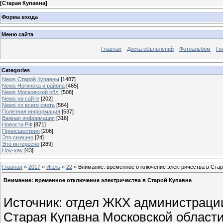
[
Старая Купавна
]
Форма входа
Меню сайта
Главная
Доска объявлений
Фотоальбом
Го
Categories
News Старой Купавны
[1487]
News Ногинска и района
[465]
News Московской обл.
[508]
News на сайте
[202]
News со всего света
[584]
Полезная информация
[537]
Важная информация
[316]
Новости РФ
[871]
Происшествия
[208]
Это смешно
[24]
Это интересно
[289]
Ноу-хау
[43]
Главная
»
2017
»
Июль
»
22
» Внимание: временное отключение электричества в Стар
Внимание: временное отключение электричества в Старой Купавне
Источник: отдел ЖКХ администраци
Старая Купавна Московской области" 