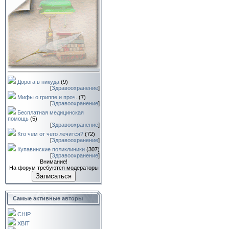
Дорога в никуда
(9)
[
Здравоохранение
]
Мифы о гриппе и проч.
(7)
[
Здравоохранение
]
Бесплатная медицинская
помощь
(5)
[
Здравоохранение
]
Кто чем от чего лечится?
(72)
[
Здравоохранение
]
Купавинские поликлиники
(307)
[
Здравоохранение
]
Внимание!
На форум требуются модераторы
Записаться
Самые активные авторы
CHIP
XBIT