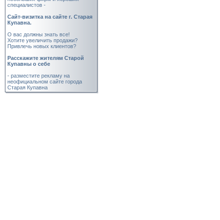
специалистов -
Cайт-визитка на сайте г. Старая
Купавна.
О вас должны знать все!
Хотите увеличить продажи?
Привлечь новых клиентов?
Расскажите жителям Старой
Купавны о себе
- разместите рекламу на
неофициальном сайте города
Старая Купавна