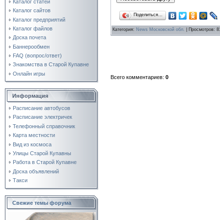
Каталог статей
Каталог сайтов
Поделиться…
Каталог предприятий
Каталог файлов
Категория
:
News Московской обл.
|
Просмотров
: 8
Доска почета
Баннерообмен
FAQ (вопрос/ответ)
Знакомства в Старой Купавне
Онлайн игры
Всего комментариев
:
0
Информация
Расписание автобусов
Расписание электричек
Телефонный справочник
Карта местности
Вид из космоса
Улицы Старой Купавны
Работа в Старой Купавне
Доска объявлений
Такси
Свежие темы форума