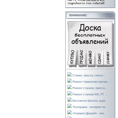
Kla.TV, чтобы раскрыть все
подробности этих событий!
ВНИМАНИЕ!
Станки, пресса, гильот...
Ремонт термопластавтом...
Ремонт станков, прессо...
Ремонт станков КЖ, РТ ...
Бесплатно бросить кури...
Технорама - интернет-м...
«Галерея Дверей» - инт...