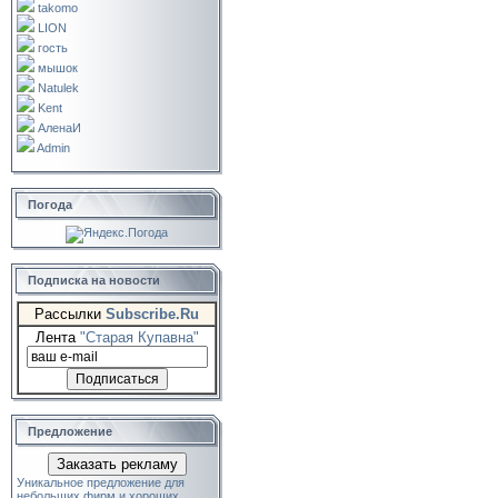
takomo
LION
гость
мышок
Natulek
Kent
АленаИ
Admin
Погода
Подписка на новости
Рассылки
Subscribe.Ru
Лента
"Старая Купавна"
Предложение
Заказать рекламу
Уникальное предложение для
небольших фирм и хороших