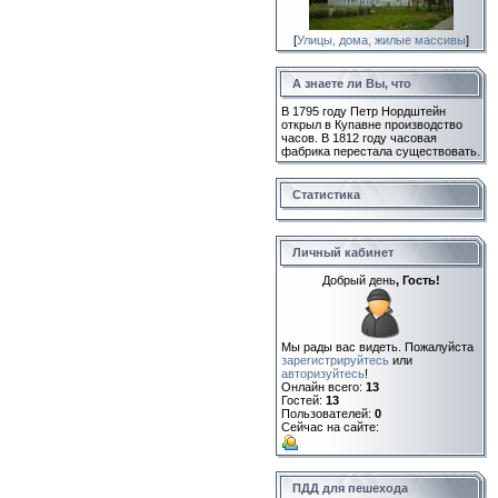
[
Улицы, дома, жилые массивы
]
А знаете ли Вы, что
В 1795 году Петр Нордштейн
открыл в Купавне производство
часов. В 1812 году часовая
фабрика перестала существовать.
Статистика
Личный кабинет
Добрый день
, Гость!
Мы рады вас видеть. Пожалуйста
зарегистрируйтесь
или
авторизуйтесь
!
Онлайн всего:
13
Гостей:
13
Пользователей:
0
Сейчас на сайте:
ПДД для пешехода