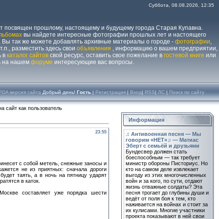
Суббота, 08.08.2026, 12:35
йт посвящен прошлому, настоящему и будущему города Старая Купавна.
льбомах
вы найдете интересные фотографии прошлых лет и настоящего
 Вы так же можете добавлять архивные материалы о городе -
фотографии
,
 т.п., разместить здесь свои
объявления
, информацию о вашем предприятии,
ь в
каталог сайтов
свой ресурс, оставить свое пожелание в
гостевой книге
или
ь на нашем
форуме
интересующие вас вопросы.
PDA версия сайта
Добрый день!
Гость
|
Регистрация
|
Вход
|
RSS
|
ЛС
|
Поиск по сайту
а сайт как пользователь
Информация
23:55
♫ Антивоенная песня — Мы
говорим «НЕТ»♫ — Матиас
Эберт с семьёй и друзьями
Бундесвер должен стать
боеспособным — так требует
ринесет с собой метель, снежные заносы и
министр обороны Писториус. Но
кажется не из приятных: сначала дороги
кто на самом деле извлекает
будет таять, а в ночь на пятницу ударят
выгоду из этих многочисленных
атятся в каток.
войн и за кого, по сути, отдают
жизнь отважные солдаты? Эта
Москве составляет уже порядка шести
песня трогает до глубины души и
ведёт от поля боя к тем, кто
наживается на войнах и стоит за
их кулисами. Многие участники
проекта показывают в ней свои