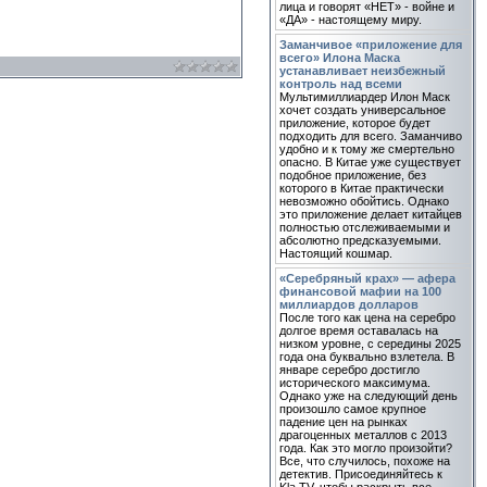
лица и говорят «НЕТ» - войне и
«ДА» - настоящему миру.
Заманчивое «приложение для
всего» Илона Маска
устанавливает неизбежный
контроль над всеми
Мультимиллиардер Илон Маск
хочет создать универсальное
приложение, которое будет
подходить для всего. Заманчиво
удобно и к тому же смертельно
опасно. В Китае уже существует
подобное приложение, без
которого в Китае практически
невозможно обойтись. Однако
это приложение делает китайцев
полностью отслеживаемыми и
абсолютно предсказуемыми.
Настоящий кошмар.
«Серебряный крах» — афера
финансовой мафии на 100
миллиардов долларов
После того как цена на серебро
долгое время оставалась на
низком уровне, с середины 2025
года она буквально взлетела. В
январе серебро достигло
исторического максимума.
Однако уже на следующий день
произошло самое крупное
падение цен на рынках
драгоценных металлов с 2013
года. Как это могло произойти?
Все, что случилось, похоже на
детектив. Присоединяйтесь к