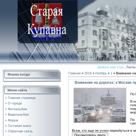
Доброе вам утро
,
Гость
Главная
»
2016
»
Ноябрь
»
1
» Внимание на
Форма входа
Внимание на дорогах: к Москве 
Меню сайта
По 
Главная страница
В н
О городе
гол
пок
Фотоальбом
мор
Видеоальбом
По 
Форум
сан
Гостевая книга
Всем, кто еще не успел переобуться в 
Обратная связь