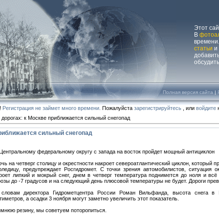
Этот са
В
фотоа
времени.
статьи
и
добавит
обсудит
Полная версия сайта
|
!
Регистрация не займет много времени.
Пожалуйста
зарегистрируйтесь
, или
войдите
н
 дорогах: к Москве приближается сильный снегопад
приближается сильный снегопад
Центральному федеральному округу с запада на восток пройдет мощный антициклон
очь на четверг столицу и окрестности накроет североатлантический циклон, который п
оледицу, предупреждает Росгидромет. С точки зрения автомобилистов, ситуация о
роет липкий и мокрый снег, днем в четверг температура поднимется до ноля и всё 
озы до -7 градусов и на следующий день плюсовой температуры не будет. Дороги превр
словам директора Гидрометцентра России Роман Вильфанда, высота снега в 
тиметров, а осадки 3 ноября могут заметно увеличить этот показатель.
зимнюю резину, мы советуем поторопиться.