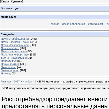
[
Старая Купавна
]
Форма входа
Меню сайта
Главная
Доска объявлений
Фотоальбом
Го
Categories
News Старой Купавны
[1487]
News Ногинска и района
[465]
News Московской обл.
[508]
News на сайте
[202]
News со всего света
[584]
Полезная информация
[537]
Важная информация
[316]
Новости РФ
[871]
Происшествия
[208]
Это смешно
[24]
Это интересно
[289]
Ноу-хау
[43]
Главная
»
2017
»
Ноябрь
»
2
» В РФ могут ввести штрафы за принуждение предостав
В РФ могут ввести штрафы за принуждение предоставить персональные данн
Роспотребнадзор предлагает ввест
предоставлять персональные данные