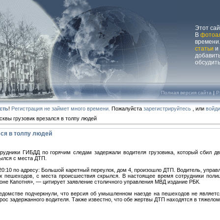
Этот са
В
фотоа
времени.
статьи
и
добавит
обсудит
Полная версия сайта
|
P
сть
!
Регистрация не займет много времени.
Пожалуйста
зарегистрируйтесь
, или
войди
сквы грузовик врезался в толпу людей
лся в толпу людей
рудники ГИБДД по горячим следам задержали водителя грузовика, который сбил дв
ылся с места ДТП.
20:10 по адресу: Большой каретный переулок, дом 4, произошло ДТП. Водитель, упра
х пешеходов, с места происшествия скрылся. В настоящее время сотрудники поли
оне Капотня», — цитирует заявление столичного управления МВД издание РБК.
едомстве подчеркнули, что версия об умышленном наезде на пешеходов не являетс
рос задержанного водителя. Также известно, что обе жертвы ДТП находятся в тяжелом