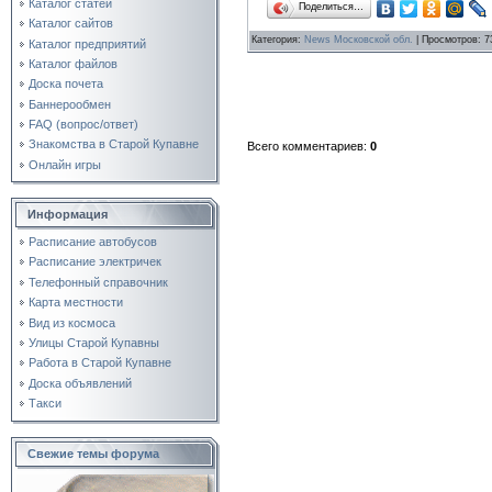
Каталог статей
Поделиться…
Каталог сайтов
Категория
:
News Московской обл.
|
Просмотров
: 7
Каталог предприятий
Каталог файлов
Доска почета
Баннерообмен
FAQ (вопрос/ответ)
Знакомства в Старой Купавне
Всего комментариев
:
0
Онлайн игры
Информация
Расписание автобусов
Расписание электричек
Телефонный справочник
Карта местности
Вид из космоса
Улицы Старой Купавны
Работа в Старой Купавне
Доска объявлений
Такси
Свежие темы форума