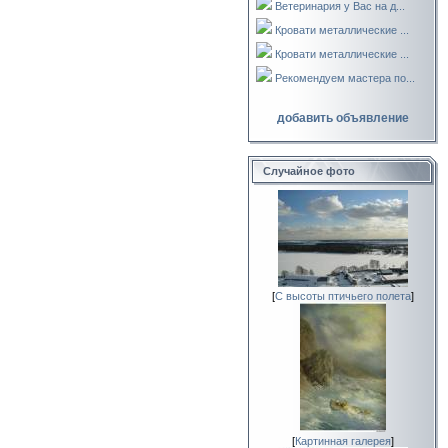
Ветеринария у Вас на д...
Кровати металлические ...
Кровати металлические ...
Рекомендуем мастера по...
добавить объявление
Случайное фото
[
С высоты птичьего полета
]
[
Картинная галерея
]