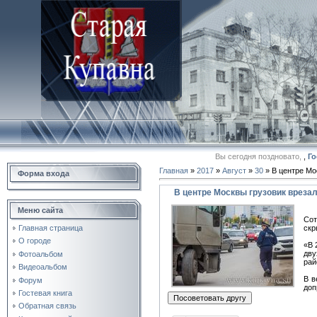
Вы сегодня поздновато,
,
Го
Главная
»
2017
»
Август
»
30
» В центре Мо
Форма входа
В центре Москвы грузовик вреза
Меню сайта
Сот
скр
Главная страница
О городе
«В 
дву
Фотоальбом
рай
Видеоальбом
В в
Форум
доп
Гостевая книга
Обратная связь