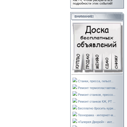
Kla.TV, чтобы раскрыть все
подробности этих событий!
ВНИМАНИЕ!
Станки, пресса, гильот...
Ремонт термопластавтом...
Ремонт станков, прессо...
Ремонт станков КЖ, РТ ...
Бесплатно бросить кури...
Технорама - интернет-м...
«Галерея Дверей» - инт...