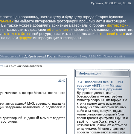
Суббота, 08.08.2026, 06:16
йт посвящен прошлому, настоящему и будущему города Старая Купавна.
льбомах
вы найдете интересные фотографии прошлых лет и настоящего
 Вы так же можете добавлять архивные материалы о городе -
фотографии
,
 т.п., разместить здесь свои
объявления
, информацию о вашем предприятии,
ь в
каталог сайтов
свой ресурс, оставить свое пожелание в
гостевой книге
или
ь на нашем
форуме
интересующие вас вопросы.
DA версия сайта
Добрый вечер!
Гость
|
Регистрация
|
Вход
|
RSS
|
ЛС
|
Поиск по сайту
те
на сайт как пользователь
Информация
22:40
♫ Антивоенная песня — Мы
говорим «НЕТ»♫ — Матиас
Эберт с семьёй и друзьями
ух человек в центре Москвы, после чего
Бундесвер должен стать
боеспособным — так требует
министр обороны Писториус. Но
вляя автомашиной МАЗ, совершил наезд на
кто на самом деле извлекает
ции задержали автомобиль с водителем в
выгоду из этих многочисленных
войн и за кого, по сути, отдают
жизнь отважные солдаты? Эта
я достоверной. В данный момент ведется
песня трогает до глубины души и
 состоянии.
ведёт от поля боя к тем, кто
наживается на войнах и стоит за
их кулисами. Многие участники
проекта показывают в ней свои