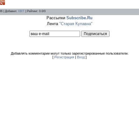
36 |
Добавил
:
XBIT
|
Рейтинг
:
0.0
/
0
Рассылки
Subscribe.Ru
Лента
"Старая Купавна"
Добавлять комментарии могут только зарегистрированные пользователи.
[
Регистрация
|
Вход
]