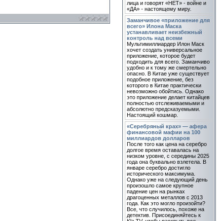
лица и говорят «НЕТ» - войне и
«ДА» - настоящему миру.
Заманчивое «приложение для
всего» Илона Маска
устанавливает неизбежный
контроль над всеми
Мультимиллиардер Илон Маск
хочет создать универсальное
приложение, которое будет
подходить для всего. Заманчиво
удобно и к тому же смертельно
опасно. В Китае уже существует
подобное приложение, без
которого в Китае практически
невозможно обойтись. Однако
это приложение делает китайцев
полностью отслеживаемыми и
абсолютно предсказуемыми.
Настоящий кошмар.
«Серебряный крах» — афера
финансовой мафии на 100
миллиардов долларов
После того как цена на серебро
долгое время оставалась на
низком уровне, с середины 2025
года она буквально взлетела. В
январе серебро достигло
исторического максимума.
Однако уже на следующий день
произошло самое крупное
падение цен на рынках
драгоценных металлов с 2013
года. Как это могло произойти?
Все, что случилось, похоже на
детектив. Присоединяйтесь к