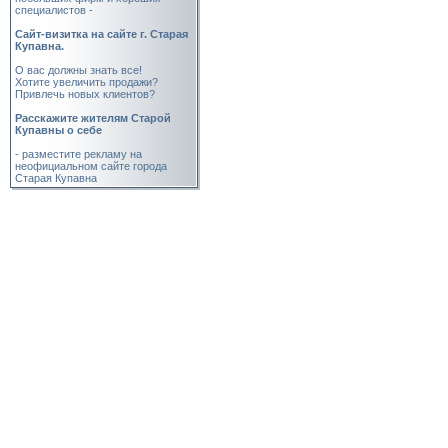
специалистов -
Cайт-визитка на сайте г. Старая
Купавна.
О вас должны знать все!
Хотите увеличить продажи?
Привлечь новых клиентов?
Расскажите жителям Старой
Купавны о себе
- разместите рекламу на
неофициальном сайте города
Старая Купавна