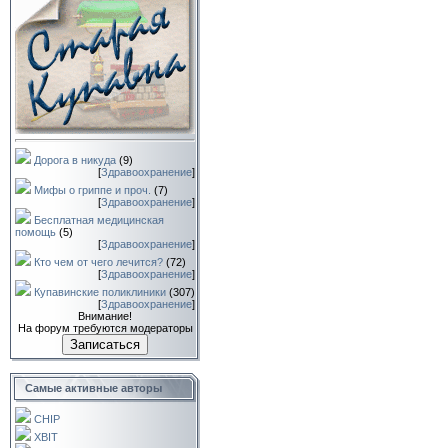
Дорога в никуда
(9)
[
Здравоохранение
]
Мифы о гриппе и проч.
(7)
[
Здравоохранение
]
Бесплатная медицинская
помощь
(5)
[
Здравоохранение
]
Кто чем от чего лечится?
(72)
[
Здравоохранение
]
Купавинские поликлиники
(307)
[
Здравоохранение
]
Внимание!
На форум требуются модераторы
Записаться
Самые активные авторы
CHIP
XBIT