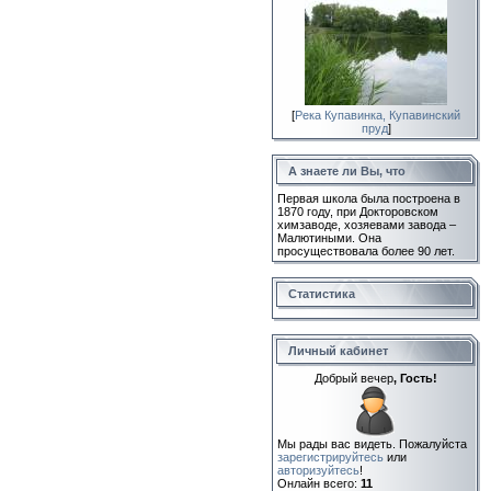
[
Река Купавинка, Купавинский
пруд
]
А знаете ли Вы, что
Первая школа была построена в
1870 году, при Докторовском
химзаводе, хозяевами завода –
Малютиными. Она
просуществовала более 90 лет.
Статистика
Личный кабинет
Добрый вечер
, Гость!
Мы рады вас видеть. Пожалуйста
зарегистрируйтесь
или
авторизуйтесь
!
Онлайн всего:
11