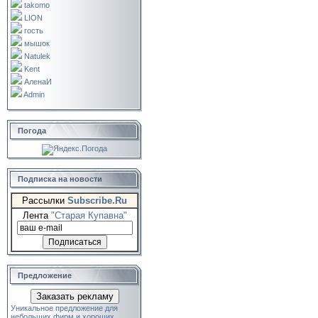
takomo
LION
гость
мышок
Natulek
Kent
АленаИ
Admin
Погода
Подписка на новости
Рассылки
Subscribe.Ru
Лента
"Старая Купавна"
Предложение
Заказать рекламу
Уникальное предложение для
небольших фирм и хороших