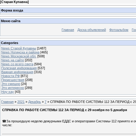
[
Старая Купавна
]
Форма входа
Меню сайта
Главная
Доска объявлений
Фотоальбом
Го
Categories
News Старой Купавны
[1487]
News Ногинска и района
[465]
News Московской обл.
[508]
News на сайте
[202]
News со всего света
[584]
Полезная информация
[537]
Важная информация
[316]
Новости РФ
[871]
Происшествия
[208]
Это смешно
[24]
Это интересно
[289]
Ноу-хау
[43]
Главная
»
2021
»
Декабрь
»
7
» СПРАВКА ПО РАБОТЕ СИСТЕМЫ 112 ЗА ПЕРИОД с 29 н
СПРАВКА ПО РАБОТЕ СИСТЕМЫ 112 ЗА ПЕРИОД с 29 ноября по 5 декабря
☎За прошедшую неделю дежурными ЕДДС и операторами Системы-112 принято и обр
числе: