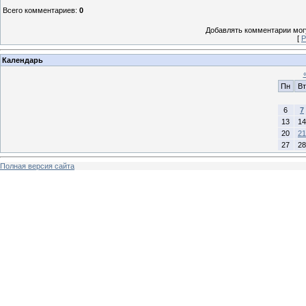
Всего комментариев
:
0
Добавлять комментарии могу
[
Р
Календарь
Пн
Вт
6
7
13
14
20
21
27
28
Полная версия сайта