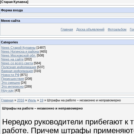
[
Старая Купавна
]
Форма входа
Меню сайта
Главная
Доска объявлений
Фотоальбом
Го
Categories
News Старой Купавны
[1487]
News Ногинска и района
[465]
News Московской обл.
[508]
News на сайте
[202]
News со всего света
[584]
Полезная информация
[537]
Важная информация
[316]
Новости РФ
[871]
Происшествия
[208]
Это смешно
[24]
Это интересно
[289]
Ноу-хау
[43]
Главная
»
2016
»
Июль
»
19
» Штрафы на работе – незаконно и неправомерно
Штрафы на работе – незаконно и неправомерно
Нередко руководители прибегают к 
работе. Причем штрафы применяются