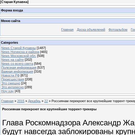
[
Старая Купавна
]
Форма входа
Меню сайта
Главная
Доска объявлений
Фотоальбом
Го
Categories
News Старой Купавны
[1487]
News Ногинска и района
[465]
News Московской обл.
[508]
News на сайте
[202]
News со всего света
[584]
Полезная информация
[537]
Важная информация
[316]
Новости РФ
[871]
Происшествия
[208]
Это смешно
[24]
Это интересно
[289]
Ноу-хау
[43]
Главная
»
2015
»
Декабрь
»
22
» Россиянам перекроют все крупнейшие торрент-трек
Россиянам перекроют все крупнейшие торрент-трекеры
Глава Роскомнадзора Александр Жар
будут навсегда заблокированы круп