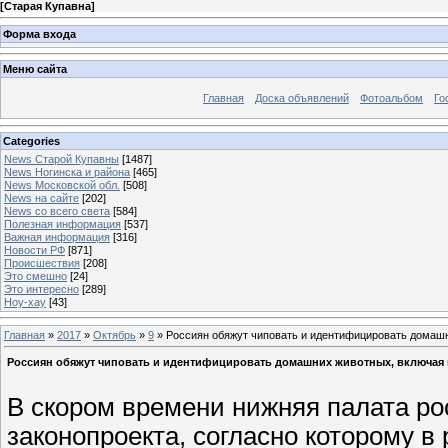
[
Старая Купавна
]
Форма входа
Меню сайта
Главная
Доска объявлений
Фотоальбом
Го
Categories
News Старой Купавны
[1487]
News Ногинска и района
[465]
News Московской обл.
[508]
News на сайте
[202]
News со всего света
[584]
Полезная информация
[537]
Важная информация
[316]
Новости РФ
[871]
Происшествия
[208]
Это смешно
[24]
Это интересно
[289]
Ноу-хау
[43]
Главная
»
2017
»
Октябрь
»
9
» Россиян обяжут чиповать и идентифицировать домашн
Россиян обяжут чиповать и идентифицировать домашних животных, включая 
В скором времени нижняя палата ро
законопроекта, согласно которому в