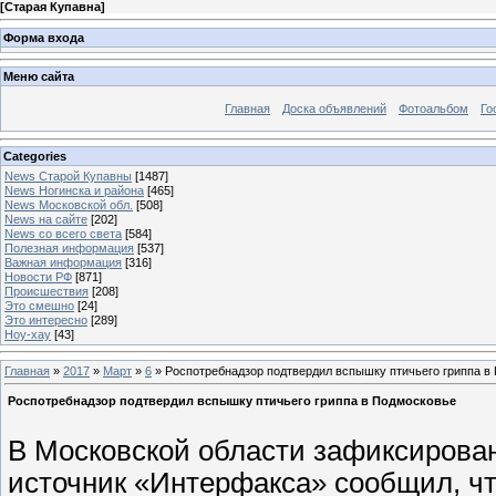
[
Старая Купавна
]
Форма входа
Меню сайта
Главная
Доска объявлений
Фотоальбом
Го
Categories
News Старой Купавны
[1487]
News Ногинска и района
[465]
News Московской обл.
[508]
News на сайте
[202]
News со всего света
[584]
Полезная информация
[537]
Важная информация
[316]
Новости РФ
[871]
Происшествия
[208]
Это смешно
[24]
Это интересно
[289]
Ноу-хау
[43]
Главная
»
2017
»
Март
»
6
» Роспотребнадзор подтвердил вспышку птичьего гриппа в
Роспотребнадзор подтвердил вспышку птичьего гриппа в Подмосковье
В Московской области зафиксирован
источник «Интерфакса» сообщил, ч