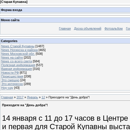
[
Старая Купавна
]
Форма входа
Меню сайта
Главная
Доска объявлений
Фотоальбом
Го
Categories
News Старой Купавны
[1487]
News Ногинска и района
[465]
News Московской обл.
[508]
News на сайте
[202]
News со всего света
[584]
Полезная информация
[537]
Важная информация
[316]
Новости РФ
[871]
Происшествия
[208]
Это смешно
[24]
Это интересно
[289]
Ноу-хау
[43]
Главная
»
2017
»
Январь
»
12
» Приходите на "День добра"!
Приходите на "День добра"!
14 января с 11 до 17 часов в Центр
и первая для Старой Купавны выст