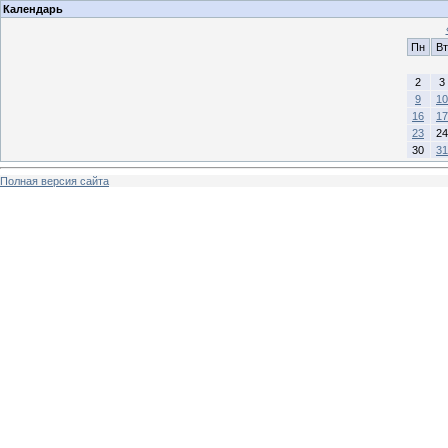
Календарь
Пн
Вт
2
3
9
10
16
17
23
24
30
31
Полная версия сайта