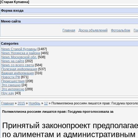
[
Старая Купавна
]
Форма входа
Меню сайта
Главная
Доска объявлений
Фотоальбом
Го
Categories
News Старой Купавны
[1487]
News Ногинска и района
[465]
News Московской обл.
[508]
News на сайте
[202]
News со всего света
[584]
Полезная информация
[537]
Важная информация
[316]
Новости РФ
[871]
Происшествия
[208]
Это смешно
[24]
Это интересно
[289]
Ноу-хау
[43]
Главная
»
2015
»
Ноябрь
»
12
» Полмиллиона россиян лишатся прав: Госдума проголо
Полмиллиона россиян лишатся прав: Госдума проголосовала за
Принятый законопроект предполагае
по алиментам и административным 