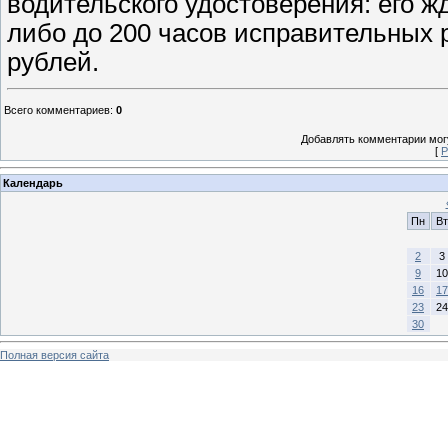
водительского удостоверения: его ж
либо до 200 часов исправительных 
рублей.
Всего комментариев
:
0
Добавлять комментарии могу
[
Р
Календарь
Пн
Вт
2
3
9
10
16
17
23
24
30
Полная версия сайта