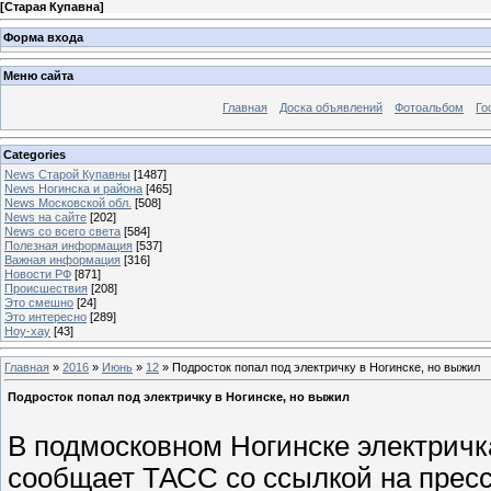
[
Старая Купавна
]
Форма входа
Меню сайта
Главная
Доска объявлений
Фотоальбом
Го
Categories
News Старой Купавны
[1487]
News Ногинска и района
[465]
News Московской обл.
[508]
News на сайте
[202]
News со всего света
[584]
Полезная информация
[537]
Важная информация
[316]
Новости РФ
[871]
Происшествия
[208]
Это смешно
[24]
Это интересно
[289]
Ноу-хау
[43]
Главная
»
2016
»
Июнь
»
12
» Подросток попал под электричку в Ногинске, но выжил
Подросток попал под электричку в Ногинске, но выжил
В подмосковном Ногинске электричка
сообщает ТАСС со ссылкой на прес