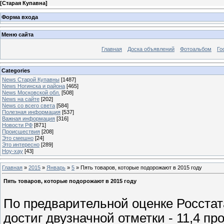
[
Старая Купавна
]
Форма входа
Меню сайта
Главная
Доска объявлений
Фотоальбом
Го
Categories
News Старой Купавны
[1487]
News Ногинска и района
[465]
News Московской обл.
[508]
News на сайте
[202]
News со всего света
[584]
Полезная информация
[537]
Важная информация
[316]
Новости РФ
[871]
Происшествия
[208]
Это смешно
[24]
Это интересно
[289]
Ноу-хау
[43]
Главная
»
2015
»
Январь
»
5
» Пять товаров, которые подорожают в 2015 году
Пять товаров, которые подорожают в 2015 году
По предварительной оценке Росстата
достиг двузначной отметки - 11,4 п