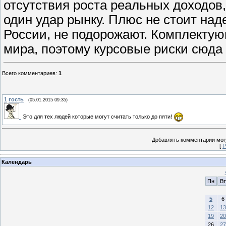
отсутствия роста реальных доходов,
один удар рынку. Плюс не стоит над
России, не подорожают. Комплектую
мира, поэтому курсовые риски сюда
Всего комментариев
:
1
1
гость
(05.01.2015 09:35)
Это для тех людей которые могут считать только до пяти!
Добавлять комментарии могу
[
Р
Календарь
Пн
Вт
5
6
12
13
19
20
26
27