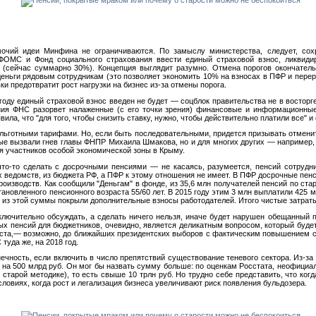
очий идеи Минфина не ограничиваются. По замыслу министерства, следует, сох
ФОМС и Фонд социального страхования ввести единый страховой взнос, ликвиди
 (сейчас суммарно 30%). Концепция выглядит разумно. Отмена порогов окончател
деньги рядовым сотрудникам (это позволяет экономить 10% на взносах в ПФР и пере
ки предотвратит рост нагрузки на бизнес из-за отмены порога.
 году единый страховой взнос введен не будет — соцблок правительства не в востор
ния ФНС разорвет налаженные (с его точки зрения) финансовые и информационные
ла, что "для того, чтобы снизить ставку, нужно, чтобы действительно платили все" и
ьготными тарифами. Но, если быть последовательными, придется призывать отменит
е вызвали гнев главы ФНПР Михаила Шмакова, но и для многих других — например, д
ля участников особой экономической зоны в Крыму.
 что-то сделать с досрочными пенсиями — не касаясь, разумеется, пенсий сотруд
х ведомств, из бюджета РФ, а ПФР к этому отношения не имеет. В ПФР досрочные пен
оизводств. Как сообщили "Деньгам" в фонде, из 35,6 млн получателей пенсий по стар
ановленного пенсионного возраста 55/60 лет. В 2015 году этим 3 млн выплатили 425 м
уб. из этой суммы покрыли дополнительные взносы работодателей. Итого чистые затрат
сключительно обсуждать, а сделать ничего нельзя, иначе будет нарушен обещанный
ых пенсий для бюджетников, очевидно, является деликатным вопросом, который буде
ста,— возможно, до ближайших президентских выборов с фактическим повышением с 
туда же, на 2018 год.
чность, если включить в число препятствий существование теневого сектора. Из-за
на 500 млрд руб. Он мог бы назвать сумму больше: по оценкам Росстата, неофициа
 старой методике), то есть свыше 10 трлн руб. Но трудно себе представить, что ког
ловиях, когда рост и легализация бизнеса увеличивают риск появления бульдозера.