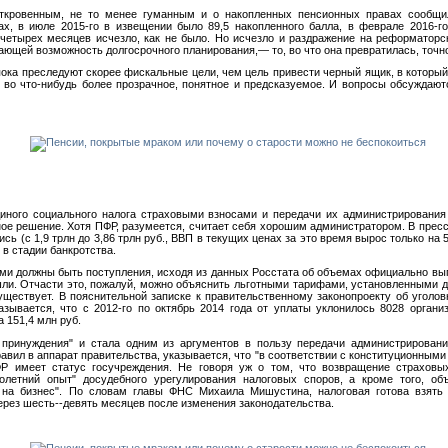
 откровенным, не то менее гуманным и о накопленных пенсионных правах сообщ
х, в июле 2015-го в извещении было 89,5 накопленного балла, в феврале 2016-г
четырех месяцев исчезло, как не было. Но исчезло и раздражение на реформаторс
ющей возможность долгосрочного планирования,— то, во что она превратилась, точно
ока преследуют скорее фискальные цели, чем цель привести черный ящик, в которы
, во что-нибудь более прозрачное, понятное и предсказуемое. И вопросы обсуждаю
ного социального налога страховыми взносами и передачи их администрирования 
ное решение. Хотя ПФР, разумеется, считает себя хорошим администратором. В пресс
ись (с 1,9 трлн до 3,86 трлн руб., ВВП в текущих ценах за это время вырос только на
 в стадии банкротства.
кими должны быть поступления, исходя из данных Росстата об объемах официально вы
ошли. Отчасти это, пожалуй, можно объяснить льготными тарифами, установленными д
ществует. В пояснительной записке к правительственному законопроекту об уголов
азывается, что с 2012-го по октябрь 2014 года от уплаты уклонилось 8028 органи
 151,4 млн руб.
 принуждения" и стала одним из аргументов в пользу передачи администрирован
авил в аппарат правительства, указывается, что "в соответствии с конституционным
ФР имеет статус госучреждения. Не говоря уж о том, что возвращение страховы
летний опыт" досудебного урегулирования налоговых споров, а кроме того, об
 на бизнес". По словам главы ФНС Михаила Мишустина, налоговая готова взять
ерез шесть--девять месяцев после изменения законодательства.