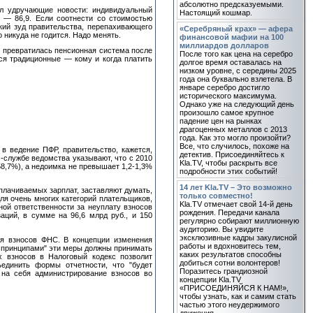
абсолютно предсказуемыми.
ил удручающие новости: индивидуальный
Настоящий кошмар.
о — 86,9. Если соотнести со стоимостью
кий зуд правительства, перепахивающего
«Серебряный крах» — афера
 никуда не годится. Надо менять.
финансовой мафии на 100
миллиардов долларов
й превратилась пенсионная система после
После того как цена на серебро
тся традиционные — кому и когда платить
долгое время оставалась на
низком уровне, с середины 2025
года она буквально взлетела. В
январе серебро достигло
исторического максимума.
Однако уже на следующий день
произошло самое крупное
падение цен на рынках
драгоценных металлов с 2013
года. Как это могло произойти?
Все, что случилось, похоже на
в ведение ПФР, правительство, кажется,
детектив. Присоединяйтесь к
-службе ведомства указывают, что с 2010
Kla.TV, чтобы раскрыть все
 58,7%), а недоимка не превышает 1,2-1,3%
подробности этих событий!
14 лет Kla.TV – Это возможно
плачиваемых зарплат, заставляют думать,
только совместно!
ля очень многих категорий плательщиков,
Kla.TV отмечает свой 14-й день
ной ответственности за неуплату взносов
рождения. Передачи канала
заций, в сумме на 96,6 млрд руб., и 150
регулярно собирают миллионную
аудиторию. Вы увидите
эксклюзивные кадры закулисной
ия взносов ФНС. В концепции изменения
работы и вдохновитесь тем,
и принципами" эти меры должны принимать
каких результатов способны
х взносов в Налоговый кодекс позволит
добиться сотни волонтеров!
ъединить формы отчетности, что "будет
Поразитесь грандиозной
 на себя администрирование взносов во
концепции Kla.TV
«ПРИСОЕДИНЯЙСЯ К НАМ!»,
чтобы узнать, как и самим стать
частью этого неудержимого