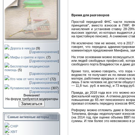
Время для разговоров
Простой передачей ФНС части полном
принципов", вместо взносов в ПФР, Ф
начисления и установив ставку 28-29%
высоких зарплат, из которых выдаются 
на пристойную пенсию). А снижение став
Не исключено тем не менее, что в 2017
говорят, что передача администрирова
Дорога в никуда
(9)
комментируя предложения Минфина, заяви
[
Здравоохранение
]
На этом основании можно возмущаться л
Мифы о гриппе и проч.
(7)
или людей свободных профессий, которы
[
Здравоохранение
]
свободного порта Владивосток и даже д
Бесплатная медицинская
помощь
(5)
Кроме того, можно говорить, что пора
[
Здравоохранение
]
ведомств: те получают их по линии свои
матери, работники вредных и опасных пр
Кто чем от чего лечится?
(72)
лишь 3 млн человек не достигли общеуст
[
Здравоохранение
]
— 11,8 тыс. руб. в месяц), и 73 млрд р
Купавинские поликлиники
(307)
[
Здравоохранение
]
Правда, до 2018 года все это можно и
Внимание!
фискальной нагрузки. А отмена досрочн
На форум требуются модераторы
повышении до 65 лет пенсионного возра
Записаться
призвал отложить передачу взносов ФНС 
Реформу можно отложить даже в бесконе
Топилина, фонды недополучают взносов 
Самые активные авторы
(на 2014 год, при оценке объема ВВП по
суммы. И тем более это невозможно в ус
CHIP
XBIT