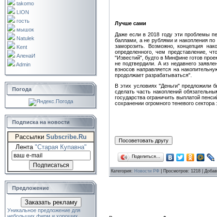
takomo
LION
гость
Лучше сами
мышок
Даже если в 2018 году эти проблемы п
Natulek
баллами, а не рублями и накопления по 
заморозить. Возможно, концепция нак
Kent
определенного, чем представление, чт
АленаИ
"Известий", будто в Минфине готов прое
не подтвердили. А из недавнего заявле
Admin
взносов направляется на накопительну
продолжает разрабатываться".
В этих условиях "Деньги" предложили 
Погода
сделать часть накоплений обязательным
государства ограничить выплатой пенси
сохранении огромного теневого сектора 
Подписка на новости
Рассылки
Subscribe.Ru
Лента
"Старая Купавна"
Поделиться…
Категория
:
Новости РФ
|
Просмотров
: 1218 |
Добав
Предложение
Заказать рекламу
Уникальное предложение для
небольших фирм и хороших