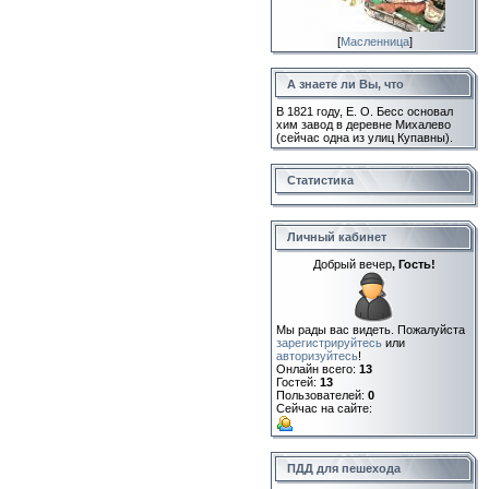
[
Масленница
]
А знаете ли Вы, что
В 1821 году, Е. О. Бесс основал
хим завод в деревне Михалево
(сейчас одна из улиц Купавны).
Статистика
Личный кабинет
Добрый вечер
, Гость!
Мы рады вас видеть. Пожалуйста
зарегистрируйтесь
или
авторизуйтесь
!
Онлайн всего:
13
Гостей:
13
Пользователей:
0
Сейчас на сайте:
ПДД для пешехода