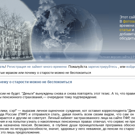
Этот са
В
фотоа
времени.
статьи
и
добавит
обсудит
Полная версия сайта
|
P
сть
!
Регистрация не займет много времени.
Пожалуйста
зарегистрируйтесь
, или
войди
тые мраком или почему о старости можно не беспокоиться
чему о старости можно не беспокоиться
сии не будет. "Деньги" вынуждены снова и снова повторять этот тезис. А то, что пра
ы пенсионного страхования,— очередное тому подтверждение.
лики, сэр!" — выразив личное оценочное суждение, кот оставил корреспондента "Ден
да России (ПФР) и отправился спать, давая понять всем своим видом, что сам он 
ирается и другим не советует. Личный кабинет застрахованного лица на сайте ПФР, п
ния и на попытки узнать о накопленных пенсионных правах отвечал, что сервис не пр
а назначена пенсия. Возможно, в глубине души проницательная программа обоснов
енсию по нетрудоспособности, значит, здоровье у него неважное, до пенсии по старост
 это лишь предположение.