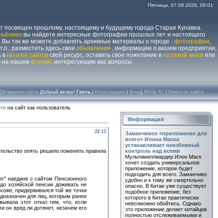
Пятница, 07.08.2026, 06:01
йт посвящен прошлому, настоящему и будущему города Старая Купавна.
льбомах
вы найдете интересные фотографии прошлых лет и настоящего
 Вы так же можете добавлять архивные материалы о городе -
фотографии
,
 т.п., разместить здесь свои
объявления
, информацию о вашем предприятии,
ь в
каталог сайтов
свой ресурс, оставить свое пожелание в
гостевой книге
или
ь на нашем
форуме
интересующие вас вопросы.
DA версия сайта
Добрый вечер!
Гость
|
Регистрация
|
Вход
|
RSS
|
ЛС
|
Поиск по сайту
те
на сайт как пользователь
Информация
22:13
Заманчивое «приложение для
всего» Илона Маска
устанавливает неизбежный
вительство опять решило поменять правила
контроль над всеми
Мультимиллиардер Илон Маск
хочет создать универсальное
приложение, которое будет
подходить для всего. Заманчиво
ег" наедине с сайтом Пенсионного
удобно и к тому же смертельно
до хозяйской пенсии доживать не
опасно. В Китае уже существует
охоже, придерживался той же точки
подобное приложение, без
едназначен для лиц, которым ранее
которого в Китае практически
ывала этот отказ тем, что, если
невозможно обойтись. Однако
и он вряд ли дотянет, незачем его
это приложение делает китайцев
полностью отслеживаемыми и