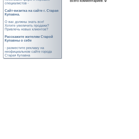
Всего комментариев
:
0
специалистов -
Cайт-визитка на сайте г. Старая
Купавна.
О вас должны знать все!
Хотите увеличить продажи?
Привлечь новых клиентов?
Расскажите жителям Старой
Купавны о себе
- разместите рекламу на
неофициальном сайте города
Старая Купавна