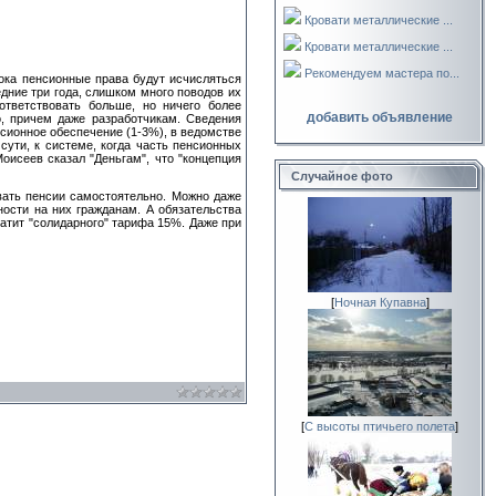
Кровати металлические ...
Кровати металлические ...
Рекомендуем мастера по...
пока пенсионные права будут исчисляться
едние три года, слишком много поводов их
ответствовать больше, но ничего более
добавить объявление
о, причем даже разработчикам. Сведения
нсионное обеспечение (1-3%), в ведомстве
сути, к системе, когда часть пенсионных
исеев сказал "Деньгам", что "концепция
Случайное фото
вать пенсии самостоятельно. Можно даже
ности на них гражданам. А обязательства
атит "солидарного" тарифа 15%. Даже при
[
Ночная Купавна
]
[
С высоты птичьего полета
]