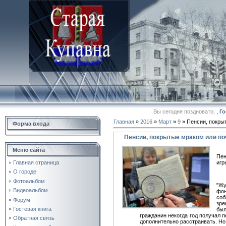
Вы сегодня поздновато,
,
Го
Главная
»
2016
»
Март
»
9
» Пенсии, покры
Форма входа
Пенсии, покрытые мраком или по
Меню сайта
Пен
игр
Главная страница
О городе
Фотоальбом
"Жу
Видеоальбом
фон
соб
Форум
зре
Гостевая книга
был
гражданин некогда год получал п
Обратная связь
дополнительно расстраивать. Но