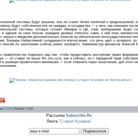
енсионной системы будут решены, она не станет более понятной и предсказуемой, 
закону будут собственностью не граждан, а государства — у него, как показали посл
опительной системы, которую готовят Минфин и ЦБ, этим требованиям будет со
о в идеале за свои пенсии граждане должны отвечать сами, о ней пока неизвестн
кт закона о введении дополнительных взносов на обязательное негосударственное пе
ния Эльвиры Набиуллиной складывается впечатление, что речь идет о возврате, по 
ю пенсию по умолчанию (сейчас ровно наоборот). Замминистра финансов Алексей Мо
бы правительству подумать над тем, чтобы предоставить россиянам право формиро
и — по ставке не выше 6% (по сути, как и сейчас), но с передачей прав собствен
й в размере прожиточного минимума — если отменить порог начисления, для этого хв
экономики.
ил
:
CHIP
|
Рейтинг
:
0.0
/
0
Рассылки
Subscribe.Ru
Лента
"Старая Купавна"