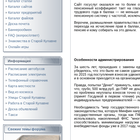
Каталог статей
Сайт госуслуг оказался не то более
Каталог сайтов
пенсионный коэффициент тает на глаза
трудового года в баллах — не меньше 
Каталог предприятий
пенсионную систему с частотой, исключа
Каталог файлов
Впрочем, размышления правительства п
Доска почета
перехода на исчисление прав в баллах
Баннерообмен
пенсию и кому собирать на это деньги.
FAQ (вопрос/ответ)
Знакомства в Старой Купавне
Онлайн игры
Особенности администрирования
Информация
За шесть лет, прошедших с замены еди
Расписание автобусов
убедилось, что это было не самое удач
по 2015 год поступления взносов удвоил
Расписание электричек
и в основном приходится на организации
Телефонный справочник
Правда, попытки "Денег" прикинуть, ка
Карта местности
что, грубо, 500 млрд руб. до ПФР не д
Вид из космоса
но проблема неуплаты взносов точно су
(принят Госдумой в первом чтении) ук
Улицы Старой Купавны
индивидуальных предпринимателей — на
Работа в Старой Купавне
Необходимость "мер государственного
Доска объявлений
законодательства, которую Минфин напр
государственные органы, тогда как П
Такси
использовать накопленный ФНС "много
способствовать минимизации нагрузки
внебюджетные фонды уже в 2017 году, ч
Свежие темы форума