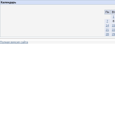
Календарь
Пн
Вт
1
7
8
14
15
21
22
28
29
Полная версия сайта