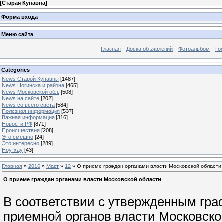
[
Старая Купавна
]
Форма входа
Меню сайта
Главная
Доска объявлений
Фотоальбом
Го
Categories
News Старой Купавны
[1487]
News Ногинска и района
[465]
News Московской обл.
[508]
News на сайте
[202]
News со всего света
[584]
Полезная информация
[537]
Важная информация
[316]
Новости РФ
[871]
Происшествия
[208]
Это смешно
[24]
Это интересно
[289]
Ноу-хау
[43]
Главная
»
2016
»
Март
»
12
» О приеме граждан органами власти Московской области
О приеме граждан органами власти Московской области
В соответствии с утвержденным гр
приемной органов власти Московско