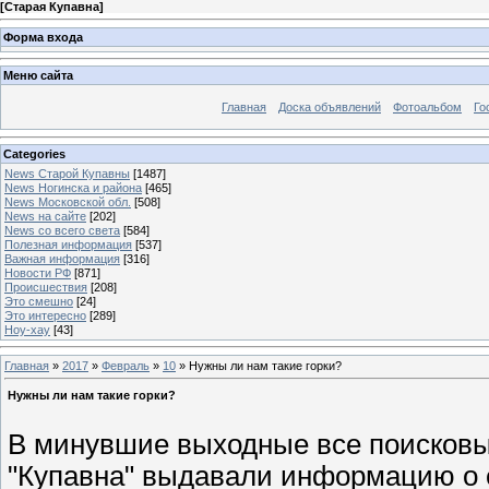
[
Старая Купавна
]
Форма входа
Меню сайта
Главная
Доска объявлений
Фотоальбом
Го
Categories
News Старой Купавны
[1487]
News Ногинска и района
[465]
News Московской обл.
[508]
News на сайте
[202]
News со всего света
[584]
Полезная информация
[537]
Важная информация
[316]
Новости РФ
[871]
Происшествия
[208]
Это смешно
[24]
Это интересно
[289]
Ноу-хау
[43]
Главная
»
2017
»
Февраль
»
10
» Нужны ли нам такие горки?
Нужны ли нам такие горки?
В минувшие выходные все поисковы
"Купавна" выдавали информацию о с