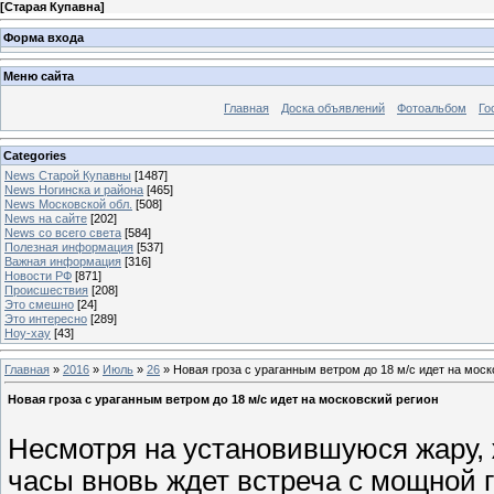
[
Старая Купавна
]
Форма входа
Меню сайта
Главная
Доска объявлений
Фотоальбом
Го
Categories
News Старой Купавны
[1487]
News Ногинска и района
[465]
News Московской обл.
[508]
News на сайте
[202]
News со всего света
[584]
Полезная информация
[537]
Важная информация
[316]
Новости РФ
[871]
Происшествия
[208]
Это смешно
[24]
Это интересно
[289]
Ноу-хау
[43]
Главная
»
2016
»
Июль
»
26
» Новая гроза с ураганным ветром до 18 м/с идет на моск
Новая гроза с ураганным ветром до 18 м/с идет на московский регион
Несмотря на установившуюся жару, 
часы вновь ждет встреча с мощной 