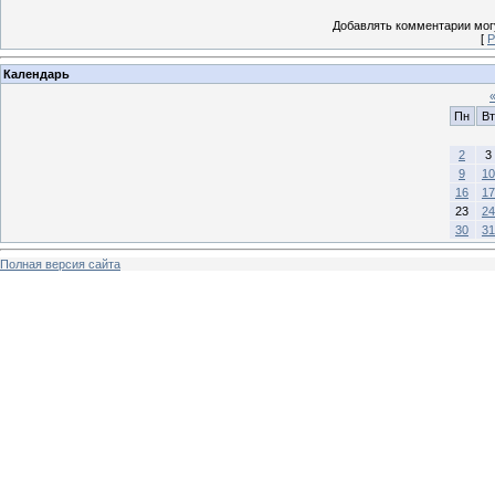
Добавлять комментарии могу
[
Р
Календарь
Пн
Вт
2
3
9
10
16
17
23
24
30
31
Полная версия сайта