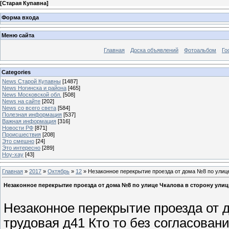
[
Старая Купавна
]
Форма входа
Меню сайта
Главная
Доска объявлений
Фотоальбом
Го
Categories
News Старой Купавны
[1487]
News Ногинска и района
[465]
News Московской обл.
[508]
News на сайте
[202]
News со всего света
[584]
Полезная информация
[537]
Важная информация
[316]
Новости РФ
[871]
Происшествия
[208]
Это смешно
[24]
Это интересно
[289]
Ноу-хау
[43]
Главная
»
2017
»
Октябрь
»
12
» Незаконное перекрытие проезда от дома №8 по улице
Незаконное перекрытие проезда от дома №8 по улице Чкалова в сторону улиц
Незаконное перекрытие проезда от 
трудовая д41 Кто то без согласован