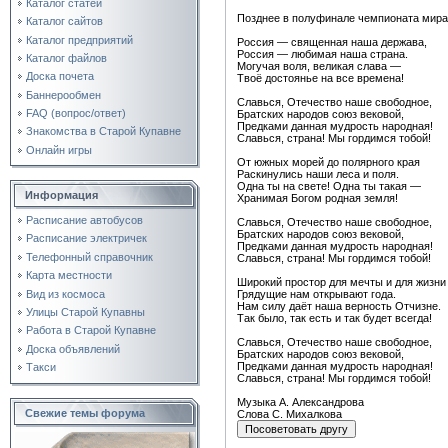
Каталог статей
Позднее в полуфинале чемпионата мира 
Каталог сайтов
Каталог предприятий
Россия — священная наша держава,
Россия — любимая наша страна.
Каталог файлов
Могучая воля, великая слава —
Доска почета
Твоё достоянье на все времена!
Баннерообмен
Славься, Отечество наше свободное,
FAQ (вопрос/ответ)
Братских народов союз вековой,
Предками данная мудрость народная!
Знакомства в Старой Купавне
Славься, страна! Мы гордимся тобой!
Онлайн игры
От южных морей до полярного края
Раскинулись наши леса и поля.
Одна ты на свете! Одна ты такая —
Информация
Хранимая Богом родная земля!
Расписание автобусов
Славься, Отечество наше свободное,
Братских народов союз вековой,
Расписание электричек
Предками данная мудрость народная!
Телефонный справочник
Славься, страна! Мы гордимся тобой!
Карта местности
Широкий простор для мечты и для жизни
Вид из космоса
Грядущие нам открывают года.
Нам силу даёт наша верность Отчизне.
Улицы Старой Купавны
Так было, так есть и так будет всегда!
Работа в Старой Купавне
Славься, Отечество наше свободное,
Доска объявлений
Братских народов союз вековой,
Предками данная мудрость народная!
Такси
Славься, страна! Мы гордимся тобой!
Музыка А. Александрова
Свежие темы форума
Слова С. Михалкова