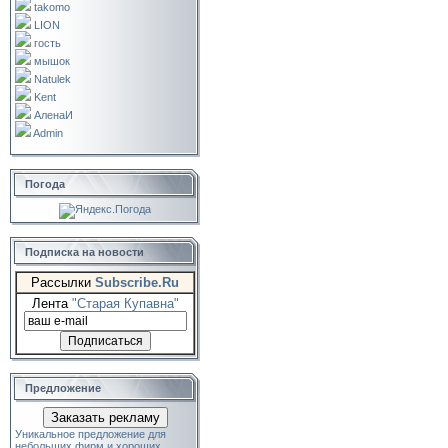
takomo
LION
гость
мышок
Natulek
Kent
АленаИ
Admin
Погода
Подписка на новости
Рассылки
Subscribe.Ru
Лента
"Старая Купавна"
Предложение
Заказать рекламу
Уникальное предложение для
небольших фирм и хороших