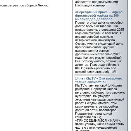
абсолютно предсказуемыми.
нова сыграет со сборной Чехии.
Настоящий кошмар.
«Серебряный крах» — афера
финансовой мафии на 100
миллиардов долларов
После того как цена на серебро
долгое время оставалась на
низком уровне, с середины 2025
года она буквально взлетела. В
январе серебро достигло
исторического максимума.
Однако уже на следующий день
произошло самое крупное
падение цен на рынках
драгоценных металлов с 2013
года. Как это могло произойти?
Все, что случилось, похоже на
детектив. Присоединяйтесь к
Kla.TV, чтобы раскрыть все
подробности этих событий!
14 лет Kla.TV – Это возможно
только совместно!
Kla.TV отмечает свой 14-й день
рождения. Передачи канала
регулярно собирают миллионную
аудиторию. Вы увидите
эксклюзивные кадры закулисной
работы и вдохновитесь тем,
каких результатов способны
добиться сотни волонтеров!
Поразитесь грандиозной
концепции Kla.TV
«ПРИСОЕДИНЯЙСЯ К НАМ!»,
чтобы узнать, как и самим стать
частью этого неудержимого