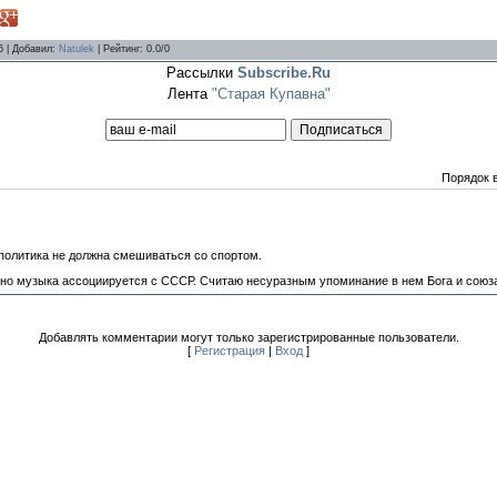
6 |
Добавил
:
Natulek
|
Рейтинг
:
0.0
/
0
Рассылки
Subscribe.Ru
Лента
"Старая Купавна"
Порядок 
политика не должна смешиваться со спортом.
ь, но музыка ассоциируется с СССР. Считаю несуразным упоминание в нем Бога и союза
Добавлять комментарии могут только зарегистрированные пользователи.
[
Регистрация
|
Вход
]