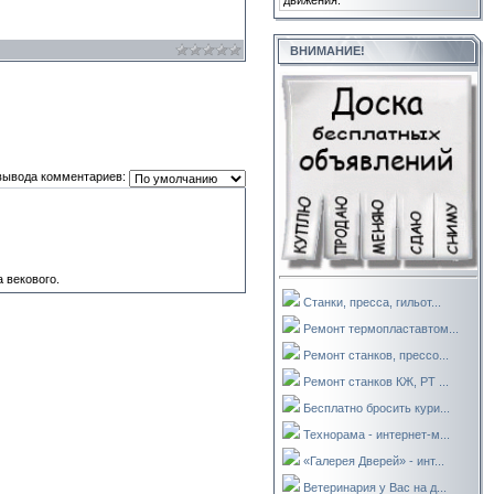
движения.
ВНИМАНИЕ!
вывода комментариев:
 векового.
Станки, пресса, гильот...
Ремонт термопластавтом...
Ремонт станков, прессо...
Ремонт станков КЖ, РТ ...
Бесплатно бросить кури...
Технорама - интернет-м...
«Галерея Дверей» - инт...
Ветеринария у Вас на д...