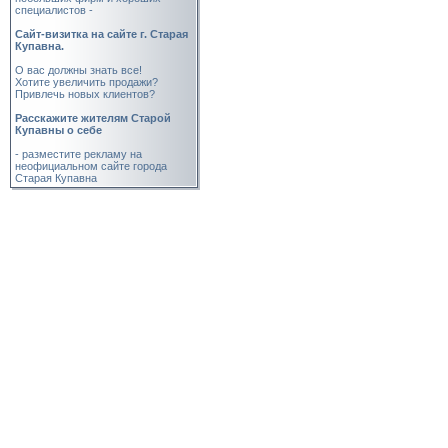
специалистов -
Cайт-визитка на сайте г. Старая
Купавна.
О вас должны знать все!
Хотите увеличить продажи?
Привлечь новых клиентов?
Расскажите жителям Старой
Купавны о себе
- разместите рекламу на
неофициальном сайте города
Старая Купавна