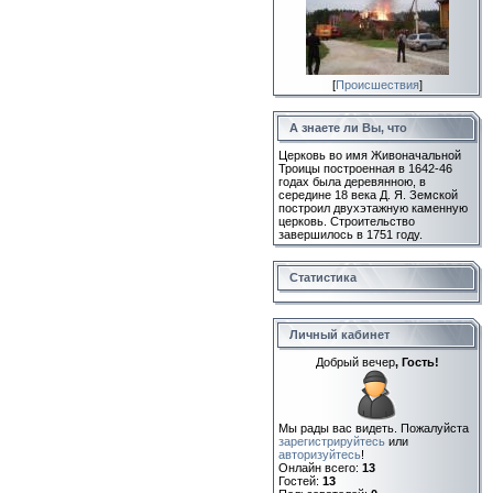
[
Происшествия
]
А знаете ли Вы, что
Церковь во имя Живоначальной
Троицы построенная в 1642-46
годах была деревянною, в
середине 18 века Д. Я. Земской
построил двухэтажную каменную
церковь. Строительство
завершилось в 1751 году.
Статистика
Личный кабинет
Добрый вечер
, Гость!
Мы рады вас видеть. Пожалуйста
зарегистрируйтесь
или
авторизуйтесь
!
Онлайн всего:
13
Гостей:
13