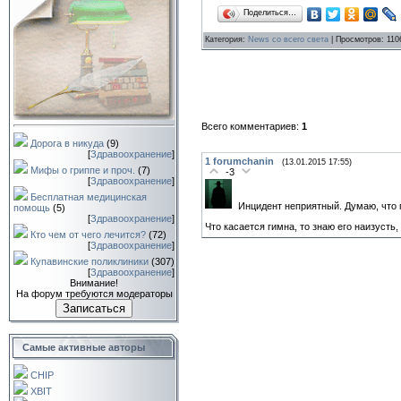
Поделиться…
Категория
:
News со всего света
|
Просмотров
: 110
Всего комментариев
:
1
Дорога в никуда
(9)
[
Здравоохранение
]
1
forumchanin
(13.01.2015 17:55)
Мифы о гриппе и проч.
(7)
-3
[
Здравоохранение
]
Бесплатная медицинская
Инцидент неприятный. Думаю, что 
помощь
(5)
[
Здравоохранение
]
Что касается гимна, то знаю его наизуст
Кто чем от чего лечится?
(72)
[
Здравоохранение
]
Купавинские поликлиники
(307)
[
Здравоохранение
]
Внимание!
На форум требуются модераторы
Записаться
Самые активные авторы
CHIP
XBIT