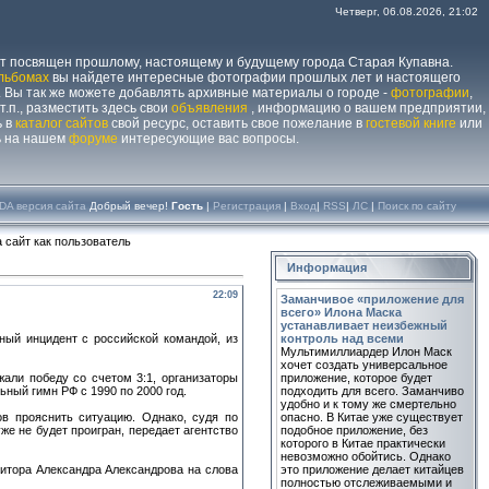
Четверг, 06.08.2026, 21:02
йт посвящен прошлому, настоящему и будущему города Старая Купавна.
льбомах
вы найдете интересные фотографии прошлых лет и настоящего
 Вы так же можете добавлять архивные материалы о городе -
фотографии
,
 т.п., разместить здесь свои
объявления
, информацию о вашем предприятии,
ь в
каталог сайтов
свой ресурс, оставить свое пожелание в
гостевой книге
или
ь на нашем
форуме
интересующие вас вопросы.
DA версия сайта
Добрый вечер!
Гость
|
Регистрация
|
Вход
|
RSS
|
ЛС
|
Поиск по сайту
 сайт как пользователь
Информация
22:09
Заманчивое «приложение для
всего» Илона Маска
устанавливает неизбежный
ый инцидент с российской командой, из
контроль над всеми
Мультимиллиардер Илон Маск
хочет создать универсальное
али победу со счетом 3:1, организаторы
приложение, которое будет
ный гимн РФ с 1990 по 2000 год.
подходить для всего. Заманчиво
удобно и к тому же смертельно
ов прояснить ситуацию. Однако, судя по
опасно. В Китае уже существует
е не будет проигран, передает агентство
подобное приложение, без
которого в Китае практически
невозможно обойтись. Однако
итора Александра Александрова на слова
это приложение делает китайцев
полностью отслеживаемыми и