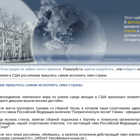
Этот са
В
фотоа
времени.
статьи
и
добавит
обсудит
Полная версия сайта
|
P
Регистрация не займет много времени.
Пожалуйста
зарегистрируйтесь
, или
войдите
на
оккею в США россиянкам пришлось самим исполнять гимн страны
кам пришлось самим исполнять гимн страны
молодежном чемпионате мира по хоккею среди женщин в США произошел неприятн
орого девушки вышли весьма достойно.
ле матча группового турнира со сборной Чехии, в котором наши спортсменки одерж
сто гимна Российской Федерации включили "Патриотическую песню" Глинки - официаль
да музыка стихла, капитан сборной подъехала к бортику и попросила организатор
еокадрам, нашей спортсменке ответили, что настоящий гимн Российской Федерации уж
Спорт".
ле чего юные россиянки, обнявшись, а капелла исполнили действующий гимн композ
youtube.com/watch?v=_UR5mrF-HwU&feature=youtu.be ).