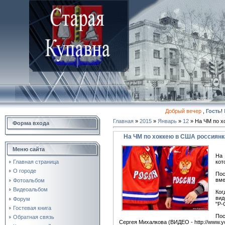
Добрый вечер
,
Гость
!
Главная
»
2015
»
Январь
»
12
» На ЧМ по х
Форма входа
На ЧМ по хоккею в США россиян
Меню сайта
На 
кот
Главная страница
О городе
Пос
вме
Фотоальбом
Видеоальбом
Ког
вид
Форум
"Р-
Гостевая книга
Пос
Обратная связь
Сергея Михалкова (ВИДЕО - http://www.