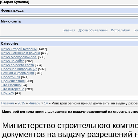
[
Старая Купавна
]
Форма входа
Меню сайта
Главная
Доска объявлений
Фотоальбом
Го
Categories
News Старой Купавны
[1487]
News Ногинска и района
[465]
News Московской обл.
[508]
News на сайте
[202]
News со всего света
[584]
Полезная информация
[537]
Важная информация
[316]
Новости РФ
[871]
Происшествия
[208]
Это смешно
[24]
Это интересно
[289]
Ноу-хау
[43]
Главная
»
2015
»
Январь
»
14
» Минстрой региона принял документы на выдачу разре
Минстрой региона принял документы на выдачу разрешений на строительств
Министерство строительного компл
документов на выдачу разрешений н