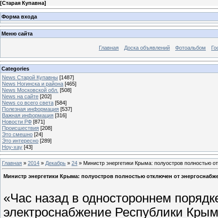
[
Старая Купавна
]
Форма входа
Меню сайта
Главная
Доска объявлений
Фотоальбом
Го
Categories
News Старой Купавны
[1487]
News Ногинска и района
[465]
News Московской обл.
[508]
News на сайте
[202]
News со всего света
[584]
Полезная информация
[537]
Важная информация
[316]
Новости РФ
[871]
Происшествия
[208]
Это смешно
[24]
Это интересно
[289]
Ноу-хау
[43]
Главная
»
2014
»
Декабрь
»
24
» Министр энергетики Крыма: полуостров полностью о
Министр энергетики Крыма: полуостров полностью отключен от энергоснабж
«Час назад в одностороннем порядк
электроснабжение Республики Крым 