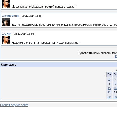
Из за каких то Мудаков простой народ страдает!
2
hudozhnik
(24.12.2014 13:56)
Да, не позавидуешь простым жителям Крыма, перед Новым годом без эл.энер
1
CHIP
(24.12.2014 12:54)
Надо им в ответ ГАЗ перекрыть! пущай попрыгают!
Добавлять комментарии могу
[
Р
Календарь
Пн
Вт
1
2
8
9
15
16
22
23
29
30
Полная версия сайта