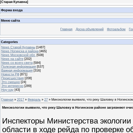
[
Старая Купавна
]
Форма входа
Меню сайта
Главная
Доска объявлений
Фотоальбом
Го
Categories
News Старой Купавны
[1487]
News Ногинска и района
[465]
News Московской обл.
[508]
News на сайте
[202]
News со всего света
[584]
Полезная информация
[537]
Важная информация
[316]
Новости РФ
[871]
Происшествия
[208]
Это смешно
[24]
Это интересно
[289]
Ноу-хау
[43]
Главная
»
2017
»
Февраль
»
27
» Минэкологии выявило, что реку Шаловку в Ногинско
Минэкологии выявило, что реку Шаловку в Ногинском районе загрязняют очи
Инспекторы Министерства экологии
области в ходе рейда по проверке 