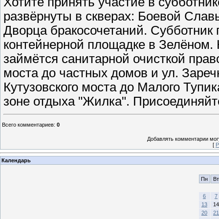
Хотите принять участие в субботнике
развёрнуты в скверах: Боевой Славы,
Дворца бракосочетаний. Субботник 
контейнерной площадке в Зелёном.
займётся санитарной очисткой право
моста до частных домов и ул. Заречн
Кутузовского моста до Малого Тупик
зоне отдыха "Жилка". Присоединяйт
Всего комментариев
:
0
Добавлять комментарии могу
[
Р
Календарь
Пн
Вт
6
7
13
14
20
21