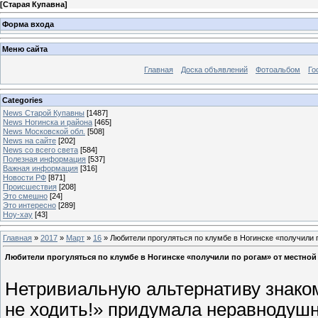
[
Старая Купавна
]
Форма входа
Меню сайта
Главная
Доска объявлений
Фотоальбом
Го
Categories
News Старой Купавны
[1487]
News Ногинска и района
[465]
News Московской обл.
[508]
News на сайте
[202]
News со всего света
[584]
Полезная информация
[537]
Важная информация
[316]
Новости РФ
[871]
Происшествия
[208]
Это смешно
[24]
Это интересно
[289]
Ноу-хау
[43]
Главная
»
2017
»
Март
»
16
» Любители прогуляться по клумбе в Ногинске «получили 
Любители прогуляться по клумбе в Ногинске «получили по рогам» от местно
Нетривиальную альтернативу знаком
не ходить!» придумала неравнодуш