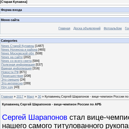
[
Старая Купавна
]
Форма входа
Меню сайта
Главная
Доска объявлений
Фотоальбом
Го
Categories
News Старой Купавны
[1487]
News Ногинска и района
[465]
News Московской обл.
[508]
News на сайте
[202]
News со всего света
[584]
Полезная информация
[537]
Важная информация
[316]
Новости РФ
[871]
Происшествия
[208]
Это смешно
[24]
Это интересно
[289]
Ноу-хау
[43]
Главная
»
2017
»
Март
»
30
» Купавинец Сергей Шарапонов - вице-чемпион России по
Купавинец Сергей Шарапонов - вице-чемпион России по АРБ
Сергей Шарапонов
стал вице-чемпи
нашего самого титулованного рукоп