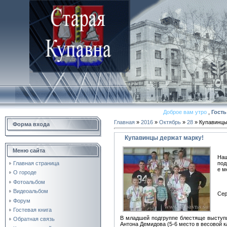
Доброе вам утро
,
Гость
Главная
»
2016
»
Октябрь
»
28
» Купавинцы
Форма входа
Купавинцы держат марку!
Меню сайта
Наш
под
Главная страница
е м
О городе
Фотоальбом
Видеоальбом
Сер
Форум
Гостевая книга
В младшей подгруппе блестяще выступи
Обратная связь
Антона Демидова (5-6 место в весовой кат