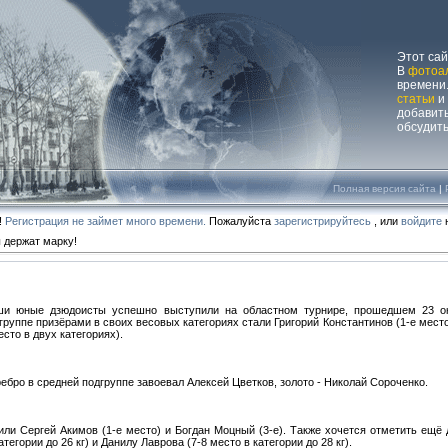
Этот са
В
фотоа
времени.
статьи
и
добавит
обсудит
Полная версия сайта
|
!
Регистрация не займет много времени.
Пожалуйста
зарегистрируйтесь
, или
войдите
н
 держат марку!
и юные дзюдоисты успешно выступили на областном турнире, прошедшем 23 ок
группе призёрами в своих весовых категориях стали Григорий Константинов (1-е место
есто в двух категориях).
ебро в средней подгруппе завоевал Алексей Цветков, золото - Николай Сороченко.
ли Сергей Акимов (1-е место) и Богдан Моцный (3-е). Также хочется отметить ещё
егории до 26 кг) и Данилу Лаврова (7-8 место в категории до 28 кг).