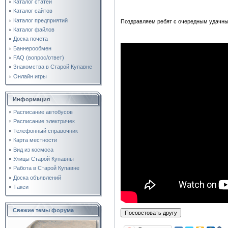
Каталог статей
Каталог сайтов
Каталог предприятий
Поздравляем ребят с очередным удачн
Каталог файлов
Доска почета
Баннерообмен
FAQ (вопрос/ответ)
Знакомства в Старой Купавне
Онлайн игры
Информация
Расписание автобусов
Расписание электричек
Телефонный справочник
Карта местности
Вид из космоса
Улицы Старой Купавны
Работа в Старой Купавне
Доска объявлений
Такси
Свежие темы форума