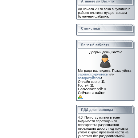
А знаете ли Вы, что
До начала 20-го века в Купавне в
районе плотины существовала
бумажная фабрика.
Статистика
Личный кабинет
Добрый день
, Гость!
Мы рады вас видеть. Пожалуйста
зарегистрируйтесь
или
авторизуйтесь
!
Онлайн всего:
11
Гостей:
11
Пользователей:
0
Сейчас на сайте:
ПДД для пешехода
4.3. При отсутствии в зоне
видимости перехода или
перекрестка разрешается
переходить дорогу под прямым
углом к краю проезжей части на
участках без разделительной