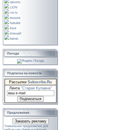
takomo
LION
гость
мышок
Natulek
Kent
АленаИ
Admin
Погода
Подписка на новости
Рассылки
Subscribe.Ru
Лента
"Старая Купавна"
Предложение
Заказать рекламу
Уникальное предложение для
небольших фирм и хороших