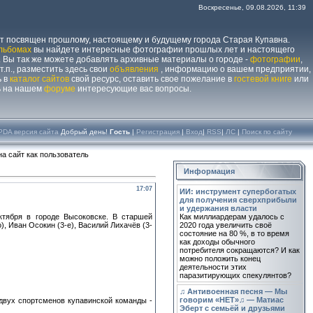
Воскресенье, 09.08.2026, 11:39
йт посвящен прошлому, настоящему и будущему города Старая Купавна.
льбомах
вы найдете интересные фотографии прошлых лет и настоящего
 Вы так же можете добавлять архивные материалы о городе -
фотографии
,
 т.п., разместить здесь свои
объявления
, информацию о вашем предприятии,
ь в
каталог сайтов
свой ресурс, оставить свое пожелание в
гостевой книге
или
ь на нашем
форуме
интересующие вас вопросы.
PDA версия сайта
Добрый день!
Гость
|
Регистрация
|
Вход
|
RSS
|
ЛС
|
Поиск по сайту
а сайт как пользователь
Информация
17:07
ИИ: инструмент супербогатых
для получения сверхприбыли
и удержания власти
тября в городе Высоковске. В старшей
Как миллиардерам удалось с
), Иван Осокин (3-е), Василий Лихачёв (3-
2020 года увеличить своё
состояние на 80 %, в то время
как доходы обычного
потребителя сокращаются? И как
можно положить конец
деятельности этих
паразитирующих спекулянтов?
♫ Антивоенная песня — Мы
говорим «НЕТ»♫ — Матиас
 двух спортсменов купавинской команды -
Эберт с семьёй и друзьями