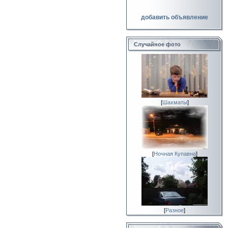
добавить объявление
Случайное фото
[
Шахматы
]
[
Ночная Купавна
]
[
Разное
]