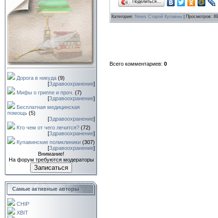
Поделиться…
Категория
:
News Старой Купавны
|
Просмотров
: 8
Всего комментариев
:
0
Дорога в никуда
(9)
[
Здравоохранение
]
Мифы о гриппе и проч.
(7)
[
Здравоохранение
]
Бесплатная медицинская
помощь
(5)
[
Здравоохранение
]
Кто чем от чего лечится?
(72)
[
Здравоохранение
]
Купавинские поликлиники
(307)
[
Здравоохранение
]
Внимание!
На форум требуются модераторы
Записаться
Самые активные авторы
CHIP
XBIT