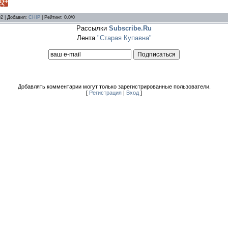
92 |
Добавил
:
CHIP
|
Рейтинг
:
0.0
/
0
Рассылки
Subscribe.Ru
Лента
"Старая Купавна"
Добавлять комментарии могут только зарегистрированные пользователи.
[
Регистрация
|
Вход
]