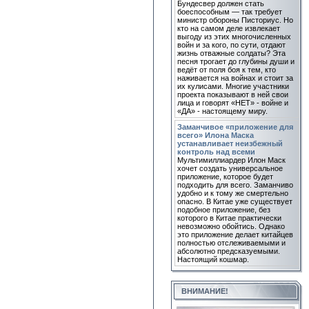
Бундесвер должен стать
боеспособным — так требует
министр обороны Писториус. Но
кто на самом деле извлекает
выгоду из этих многочисленных
войн и за кого, по сути, отдают
жизнь отважные солдаты? Эта
песня трогает до глубины души и
ведёт от поля боя к тем, кто
наживается на войнах и стоит за
их кулисами. Многие участники
проекта показывают в ней свои
лица и говорят «НЕТ» - войне и
«ДА» - настоящему миру.
Заманчивое «приложение для
всего» Илона Маска
устанавливает неизбежный
контроль над всеми
Мультимиллиардер Илон Маск
хочет создать универсальное
приложение, которое будет
подходить для всего. Заманчиво
удобно и к тому же смертельно
опасно. В Китае уже существует
подобное приложение, без
которого в Китае практически
невозможно обойтись. Однако
это приложение делает китайцев
полностью отслеживаемыми и
абсолютно предсказуемыми.
Настоящий кошмар.
ВНИМАНИЕ!