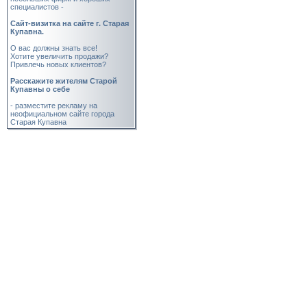
специалистов -
Cайт-визитка на сайте г. Старая
Купавна.
О вас должны знать все!
Хотите увеличить продажи?
Привлечь новых клиентов?
Расскажите жителям Старой
Купавны о себе
- разместите рекламу на
неофициальном сайте города
Старая Купавна