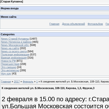
[
Старая Купавна
]
Форма входа
Меню сайта
Главная
Доска объявлений
Фотоальбом
Го
Categories
News Старой Купавны
[1487]
News Ногинска и района
[465]
News Московской обл.
[508]
News на сайте
[202]
News со всего света
[584]
Полезная информация
[537]
Важная информация
[316]
Новости РФ
[871]
Происшествия
[208]
Это смешно
[24]
Это интересно
[289]
Ноу-хау
[43]
Главная
»
2017
»
Февраль
»
1
» К сведению жителей ул. Б.Московская, 108-110, Кирова
К сведению жителей ул. Б.Московская, 108-110, Кирова, 1,3, Фрунзе,3
2 февраля в 15.00 по адресу: г.Ста
ул.Большая Московская состоится о