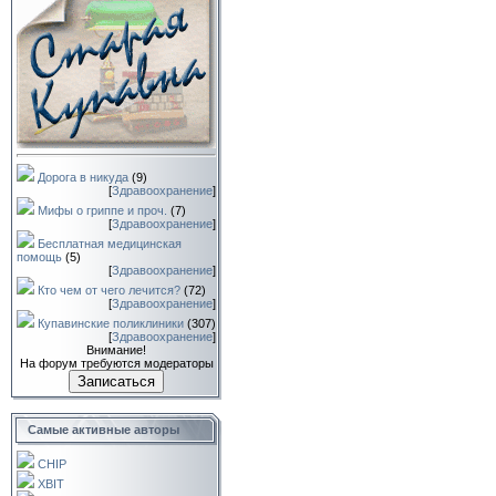
Дорога в никуда
(9)
[
Здравоохранение
]
Мифы о гриппе и проч.
(7)
[
Здравоохранение
]
Бесплатная медицинская
помощь
(5)
[
Здравоохранение
]
Кто чем от чего лечится?
(72)
[
Здравоохранение
]
Купавинские поликлиники
(307)
[
Здравоохранение
]
Внимание!
На форум требуются модераторы
Записаться
Самые активные авторы
CHIP
XBIT