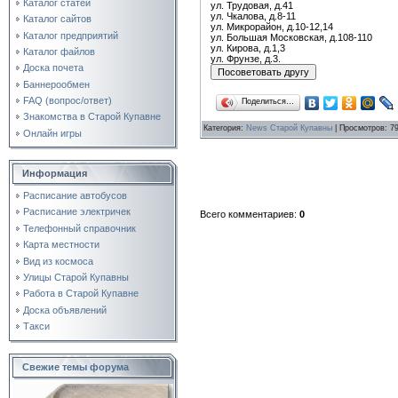
Каталог статей
ул. Трудовая, д.41
ул. Чкалова, д.8-11
Каталог сайтов
ул. Микрорайон, д.10-12,14
Каталог предприятий
ул. Большая Московская, д.108-110
ул. Кирова, д.1,3
Каталог файлов
ул. Фрунзе, д.3.
Доска почета
Баннерообмен
FAQ (вопрос/ответ)
Поделиться…
Знакомства в Старой Купавне
Категория
:
News Старой Купавны
|
Просмотров
: 7
Онлайн игры
Информация
Расписание автобусов
Расписание электричек
Всего комментариев
:
0
Телефонный справочник
Карта местности
Вид из космоса
Улицы Старой Купавны
Работа в Старой Купавне
Доска объявлений
Такси
Свежие темы форума