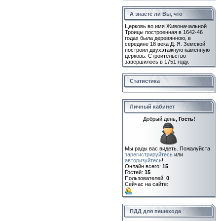
А знаете ли Вы, что
Церковь во имя Живоначальной
Троицы построенная в 1642-46
годах была деревянною, в
середине 18 века Д. Я. Земской
построил двухэтажную каменную
церковь. Строительство
завершилось в 1751 году.
Статистика
Личный кабинет
Добрый день
, Гость!
Мы рады вас видеть. Пожалуйста
зарегистрируйтесь
или
авторизуйтесь
!
Онлайн всего:
15
Гостей:
15
Пользователей:
0
Сейчас на сайте:
ПДД для пешехода