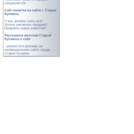
специалистов -
Cайт-визитка на сайте г. Старая
Купавна.
О вас должны знать все!
Хотите увеличить продажи?
Привлечь новых клиентов?
Расскажите жителям Старой
Купавны о себе
- разместите рекламу на
неофициальном сайте города
Старая Купавна