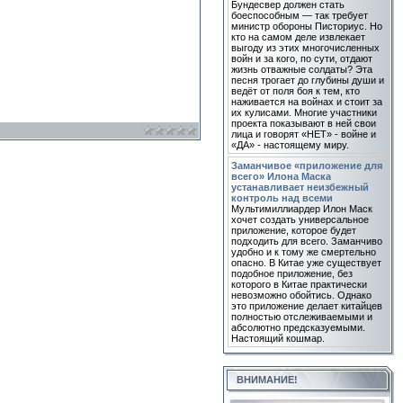
Бундесвер должен стать
боеспособным — так требует
министр обороны Писториус. Но
кто на самом деле извлекает
выгоду из этих многочисленных
войн и за кого, по сути, отдают
жизнь отважные солдаты? Эта
песня трогает до глубины души и
ведёт от поля боя к тем, кто
наживается на войнах и стоит за
их кулисами. Многие участники
проекта показывают в ней свои
лица и говорят «НЕТ» - войне и
«ДА» - настоящему миру.
Заманчивое «приложение для
всего» Илона Маска
устанавливает неизбежный
контроль над всеми
Мультимиллиардер Илон Маск
хочет создать универсальное
приложение, которое будет
подходить для всего. Заманчиво
удобно и к тому же смертельно
опасно. В Китае уже существует
подобное приложение, без
которого в Китае практически
невозможно обойтись. Однако
это приложение делает китайцев
полностью отслеживаемыми и
абсолютно предсказуемыми.
Настоящий кошмар.
ВНИМАНИЕ!