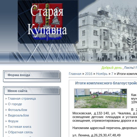
Добрый день
,
Гость
!
Главная
»
2016
»
Ноябрь
»
7
» Итоги компл
Форма входа
Итоги комплексного благоустрой
Меню сайта
Как
мун
Главная страница
10%
О городе
В 2
Фотоальбом
Московская, д.132-140, ул. Чкалова, д
Видеоальбом
освещение детских площадок и устано
освещения, отремонтированы дороги и 
Форум
Гостевая книга
Напомним адресный перечень дворовых т
Обратная связь
ул. Ленина, д.26,29,30,47,48,49