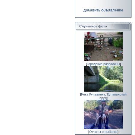
добавить объявление
Случайное фото
[
Городские развалины
]
[
Река Купавинка, Купавинский
пруд
]
[
Отчеты о рыбалке
]