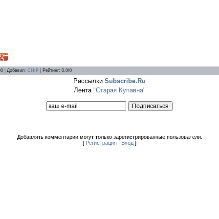
98 |
Добавил
:
CHIP
|
Рейтинг
:
0.0
/
0
Рассылки
Subscribe.Ru
Лента
"Старая Купавна"
Добавлять комментарии могут только зарегистрированные пользователи.
[
Регистрация
|
Вход
]