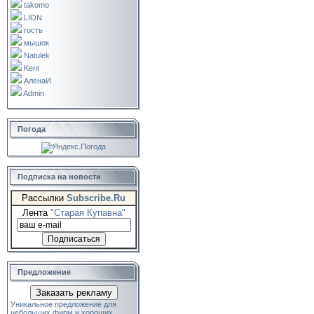
takomo
LION
гость
мышок
Natulek
Kent
АленаИ
Admin
Погода
Подписка на новости
Рассылки
Subscribe.Ru
Лента
"Старая Купавна"
Предложение
Заказать рекламу
Уникальное предложение для
небольших фирм и хороших