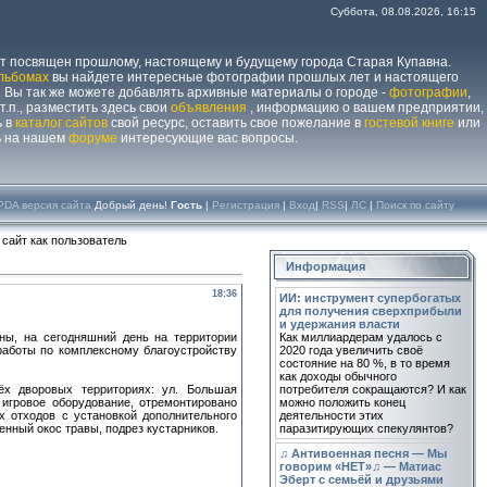
Суббота, 08.08.2026, 16:15
йт посвящен прошлому, настоящему и будущему города Старая Купавна.
льбомах
вы найдете интересные фотографии прошлых лет и настоящего
 Вы так же можете добавлять архивные материалы о городе -
фотографии
,
 т.п., разместить здесь свои
объявления
, информацию о вашем предприятии,
ь в
каталог сайтов
свой ресурс, оставить свое пожелание в
гостевой книге
или
ь на нашем
форуме
интересующие вас вопросы.
PDA версия сайта
Добрый день!
Гость
|
Регистрация
|
Вход
|
RSS
|
ЛС
|
Поиск по сайту
 сайт как пользователь
Информация
18:36
ИИ: инструмент супербогатых
для получения сверхприбыли
и удержания власти
ны, на сегодняшний день на территории
Как миллиардерам удалось с
работы по комплексному благоустройству
2020 года увеличить своё
состояние на 80 %, в то время
как доходы обычного
ёх дворовых территориях: ул. Большая
потребителя сокращаются? И как
е игровое оборудование, отремонтировано
можно положить конец
 отходов с установкой дополнительного
деятельности этих
нный окос травы, подрез кустарников.
паразитирующих спекулянтов?
♫ Антивоенная песня — Мы
говорим «НЕТ»♫ — Матиас
Эберт с семьёй и друзьями