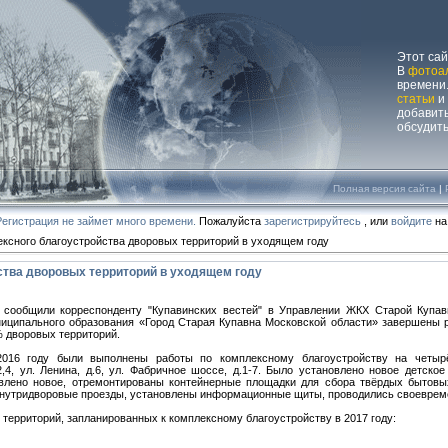
Этот са
В
фотоа
времени.
статьи
и
добавит
обсудит
Полная версия сайта
|
Регистрация не займет много времени.
Пожалуйста
зарегистрируйтесь
, или
войдите
на
ексного благоустройства дворовых территорий в уходящем году
ства дворовых территорий в уходящем году
 сообщили корреспонденту "Купавинских вестей" в Управлении ЖКХ Старой Купав
иципального образования «Город Старая Купавна Московской области» завершены 
 дворовых территорий.
016 году были выполнены работы по комплексному благоустройству на четыр
.2,4, ул. Ленина, д.6, ул. Фабричное шоссе, д.1-7. Было установлено новое детско
влено новое, отремонтированы контейнерные площадки для сбора твёрдых бытовых
внутридворовые проезды, установлены информационные щиты, проводились своевреме
ерриторий, запланированных к комплексному благоустройству в 2017 году: