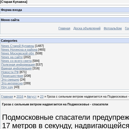
[
Старая Купавна
]
Форма входа
Меню сайта
Главная
Доска объявлений
Фотоальбом
Го
Categories
News Старой Купавны
[1487]
News Ногинска и района
[465]
News Московской обл.
[508]
News на сайте
[202]
News со всего света
[584]
Полезная информация
[537]
Важная информация
[316]
Новости РФ
[871]
Происшествия
[208]
Это смешно
[24]
Это интересно
[289]
Ноу-хау
[43]
Главная
»
2016
»
Август
»
23
» Гроза с сильным ветром надвигается на Подмосковье 
Гроза с сильным ветром надвигается на Подмосковье - спасатели
Подмосковные спасатели предупреж
17 метров в секунду, надвигающейся