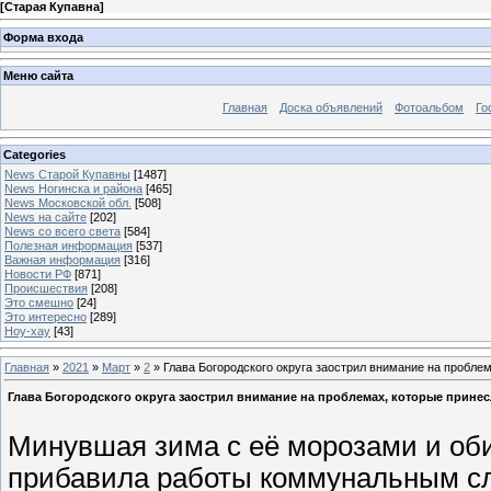
[
Старая Купавна
]
Форма входа
Меню сайта
Главная
Доска объявлений
Фотоальбом
Го
Categories
News Старой Купавны
[1487]
News Ногинска и района
[465]
News Московской обл.
[508]
News на сайте
[202]
News со всего света
[584]
Полезная информация
[537]
Важная информация
[316]
Новости РФ
[871]
Происшествия
[208]
Это смешно
[24]
Это интересно
[289]
Ноу-хау
[43]
Главная
»
2021
»
Март
»
2
» Глава Богородского округа заострил внимание на проблем
Глава Богородского округа заострил внимание на проблемах, которые принес
Минувшая зима с её морозами и об
прибавила работы коммунальным сл