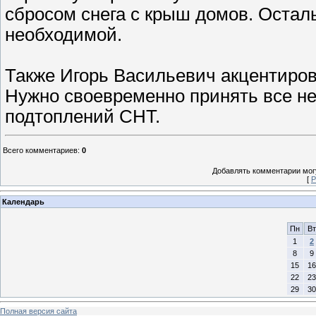
сбросом снега с крыш домов. Осталь
необходимой.
Также Игорь Васильевич акцентирова
Нужно своевременно принять все н
подтоплений СНТ.
Всего комментариев
:
0
Добавлять комментарии могу
[
Р
Календарь
Пн
Вт
1
2
8
9
15
16
22
23
29
30
Полная версия сайта