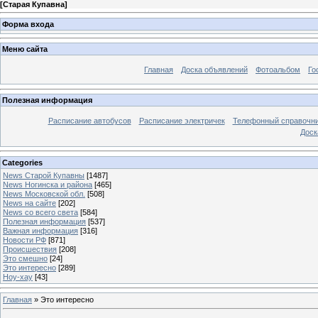
[
Старая Купавна
]
Форма входа
Меню сайта
Главная
Доска объявлений
Фотоальбом
Го
Полезная информация
Расписание автобусов
Расписание электричек
Телефонный справочн
Доск
Categories
News Старой Купавны
[1487]
News Ногинска и района
[465]
News Московской обл.
[508]
News на сайте
[202]
News со всего света
[584]
Полезная информация
[537]
Важная информация
[316]
Новости РФ
[871]
Происшествия
[208]
Это смешно
[24]
Это интересно
[289]
Ноу-хау
[43]
Главная
»
Это интересно