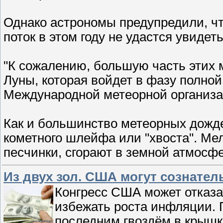
Однако астрономы предупредили, чт
поток в этом году не удастся увидет
"К сожалению, большую часть этих м
Луны, которая войдет в фазу полной 
Международной метеорной организа
Как и большинство метеорных дожд
кометного шлейфа или "хвоста". М
песчинки, сгорают в земной атмосф
Из двух зол. США могут сознател
Конгресс США может отказа
избежать роста инфляции. 
последним гвоздём в крышк