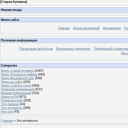
[
Старая Купавна
]
Форма входа
Меню сайта
Главная
Доска объявлений
Фотоальбом
Го
Полезная информация
Расписание автобусов
Расписание электричек
Телефонный справочн
Доск
Categories
News Старой Купавны
[1487]
News Ногинска и района
[465]
News Московской обл.
[508]
News на сайте
[202]
News со всего света
[584]
Полезная информация
[537]
Важная информация
[316]
Новости РФ
[871]
Происшествия
[208]
Это смешно
[24]
Это интересно
[289]
Ноу-хау
[43]
Главная
»
Это интересно