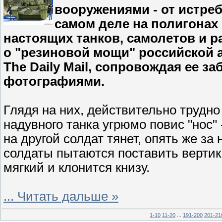
вооружениями - от истреб
самом деле на полигонах
настоящих танков, самолетов и 
о "резиновой мощи" российской а
The Daily Mail, сопровождая ее з
фотографиями.
Глядя на них, действительно трудно
надувного танка угрюмо повис "нос" 
на другой солдат тянет, опять же за
солдаты пытаются поставить вертик
мягкий и клонится книзу.
...
Читать дальше »
1-10
11-20
...
191-200
201-21