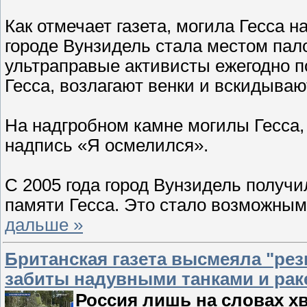
Как отмечает газета, могила Гесса 
городе Вунзидель стала местом пал
ультраправые активисты ежегодно п
Гесса, возлагают венки и вскидываю
На надгробном камне могилы Гесса,
надпись «Я осмелился».
С 2005 года город Вунзидель получ
памяти Гесса. Это стало возможны
дальше »
Британская газета высмеяла "ре
забиты надувными танками и рак
Россия лишь на словах х