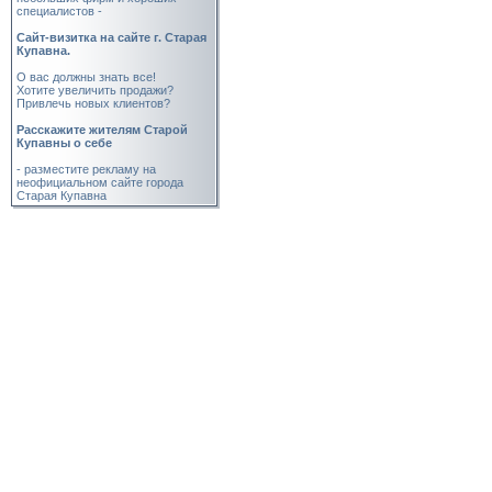
специалистов -
Cайт-визитка на сайте г. Старая
Купавна.
О вас должны знать все!
Хотите увеличить продажи?
Привлечь новых клиентов?
Расскажите жителям Старой
Купавны о себе
- разместите рекламу на
неофициальном сайте города
Старая Купавна