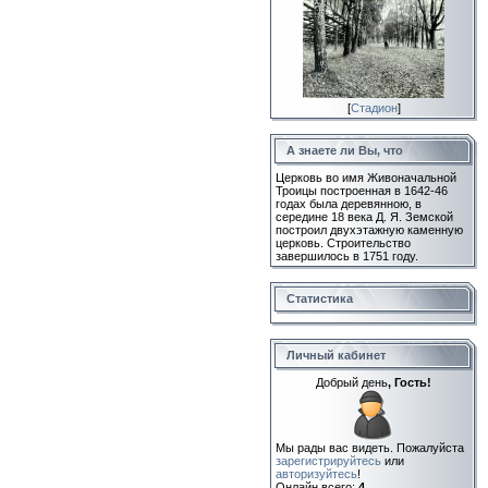
[
Стадион
]
А знаете ли Вы, что
Церковь во имя Живоначальной
Троицы построенная в 1642-46
годах была деревянною, в
середине 18 века Д. Я. Земской
построил двухэтажную каменную
церковь. Строительство
завершилось в 1751 году.
Статистика
Личный кабинет
Добрый день
, Гость!
Мы рады вас видеть. Пожалуйста
зарегистрируйтесь
или
авторизуйтесь
!
Онлайн всего:
4