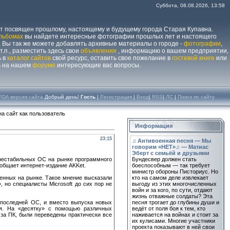
Суббота, 08.08.2026, 13:58
йт посвящен прошлому, настоящему и будущему города Старая Купавна.
льбомах
вы найдете интересные фотографии прошлых лет и настоящего
 Вы так же можете добавлять архивные материалы о городе -
фотографии
,
 т.п., разместить здесь свои
объявления
, информацию о вашем предприятии,
ь в
каталог сайтов
свой ресурс, оставить свое пожелание в
гостевой книге
или
ь на нашем
форуме
интересующие вас вопросы.
PDA версия сайта
Добрый день!
Гость
|
Регистрация
|
Вход
|
RSS
|
ЛС
|
Поиск по сайту
а сайт как пользователь
Информация
23:15
♫ Антивоенная песня — Мы
говорим «НЕТ»♫ — Матиас
Эберт с семьёй и друзьями
 нестабильных ОС на рынке программного
Бундесвер должен стать
ообщает интернет-издание AKKet.
боеспособным — так требует
министр обороны Писториус. Но
енных на рынке. Такое мнение высказали
кто на самом деле извлекает
 но специалисты Microsoft до сих пор не
выгоду из этих многочисленных
войн и за кого, по сути, отдают
жизнь отважные солдаты? Эта
е последней ОС, и вместо выпуска новых
песня трогает до глубины души и
я. На «десятку» с помощью различных
ведёт от поля боя к тем, кто
за ПК, были переведены практически все
наживается на войнах и стоит за
их кулисами. Многие участники
проекта показывают в ней свои