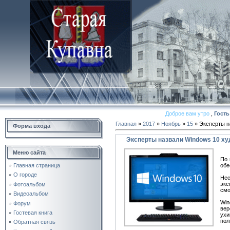
Доброе вам утро
,
Гость
Главная
»
2017
»
Ноябрь
»
15
» Эксперты н
Форма входа
Эксперты назвали Windows 10 ху
Меню сайта
По 
обе
Главная страница
О городе
Нес
экс
Фотоальбом
смо
Видеоальбом
Win
Форум
вер
Гостевая книга
ухи
пол
Обратная связь