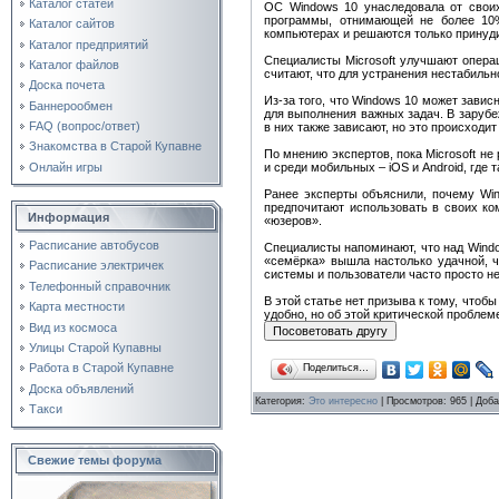
Каталог статей
ОС Windows 10 унаследовала от своих
программы, отнимающей не более 10%
Каталог сайтов
компьютерах и решаются только принуди
Каталог предприятий
Специалисты Microsoft улучшают опера
Каталог файлов
считают, что для устранения нестабильн
Доска почета
Из-за того, что Windows 10 может завис
Баннерообмен
для выполнения важных задач. В заруб
FAQ (вопрос/ответ)
в них также зависают, но это происходи
Знакомства в Старой Купавне
По мнению экспертов, пока Microsoft н
и среди мобильных – iOS и Android, где 
Онлайн игры
Ранее эксперты объяснили, почему Win
предпочитают использовать в своих к
Информация
«юзеров».
Расписание автобусов
Специалисты напоминают, что над Windo
«семёрка» вышла настолько удачной, ч
Расписание электричек
системы и пользователи часто просто не
Телефонный справочник
В этой статье нет призыва к тому, чтоб
Карта местности
удобно, но об этой критической проблеме
Вид из космоса
Улицы Старой Купавны
Работа в Старой Купавне
Поделиться…
Доска объявлений
Категория
:
Это интересно
|
Просмотров
: 965 |
Доба
Такси
Свежие темы форума