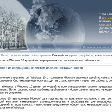
Этот са
В
фотоа
времени.
статьи
и
добавит
обсудит
Полная версия сайта
|
!
Регистрация не займет много времени.
Пожалуйста
зарегистрируйтесь
, или
войдите
н
азвали Windows 10 худшей из операционных систем из-за ее нестабильности
дшей из операционных систем из-за ее нестабильности
мнению специалистов, Windows 10 от компании Microsoft является одной из самых
спечения. Система периодически выходит из строя, зависает и перестает работать, с
табильность Windows 10 делает ее худшей из всех операционных систем, представл
перты. По их словам, такая проблема свойственна и более ранним версиям «винды»,
гли ее устранить.
dows 10, выпущенная Microsoft два года назад, по заявлению компании, станет е
сий компания намеревается усовершенствовать и дорабатывать уже имеющуюс
щрений, в числе которых – навязчивые предложения обновиться, мешающие работе 
ьзователи Windows.