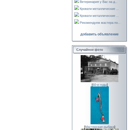
Ветеринария у Вас на д...
Кровати металлические ...
Кровати металлические ...
Рекомендуем мастера по...
добавить объявление
Случайное фото
[
60-е годы
]
[
Мастерская рыбака
]