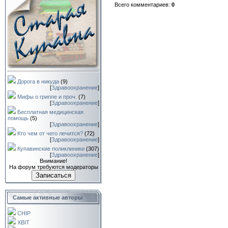
Всего комментариев
:
0
Дорога в никуда
(9)
[
Здравоохранение
]
Мифы о гриппе и проч.
(7)
[
Здравоохранение
]
Бесплатная медицинская
помощь
(5)
[
Здравоохранение
]
Кто чем от чего лечится?
(72)
[
Здравоохранение
]
Купавинские поликлиники
(307)
[
Здравоохранение
]
Внимание!
На форум требуются модераторы
Записаться
Самые активные авторы
CHIP
XBIT