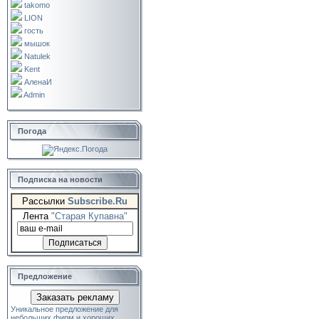
takomo
LION
гость
мышок
Natulek
Kent
АленаИ
Admin
Погода
Подписка на новости
Рассылки
Subscribe.Ru
Лента
"Старая Купавна"
Предложение
Заказать рекламу
Уникальное предложение для
небольших фирм и хороших