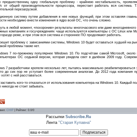
 предшественниц одну глобальную проблему - крайнюю нестабильность, проявля
 от общей производительности процессора, перестает работать вся система. 
тельной перезагрузкой.
ционную систему путем добавления в нее новых функций, при этом оставляя главны
ости необходимо внести изменения в ядро всей ОС, что очень сложно.
нуть в любой момент, «похоронив» результаты многочасового или даже многодневного
ежных компаниях и госучреждениях чаще используются компьютеры с ОС Linux или M
т гораздо реже, и при этом вся система и стороннее ПО продолжают работать.
е решит проблему с зависаниями системы, Windows 10 будет оставаться худшей на ры
такой проблемы также нет.
dows 7 по-прежнему популярнее Windows 10. По подсчётам самой Microsoft, около
омпьютерах ОС седьмой версии, которая увидела свет в далёком 2009 году. Совр
ws 7 разработчики кропели несколько лет, пытаясь максимально реабилитироваться з
то до сих пор не уступает более современным аналогам. До 2012 года компания 
 хотят с ней расставаться.
ы заставить кого-то отказаться от использования компьютера на Windows 10. Каждый п
 никогда не стоит забывать.
вил
:
CHIP
|
Рейтинг
:
0.0
/
0
Рассылки
Subscribe.Ru
Лента
"Старая Купавна"