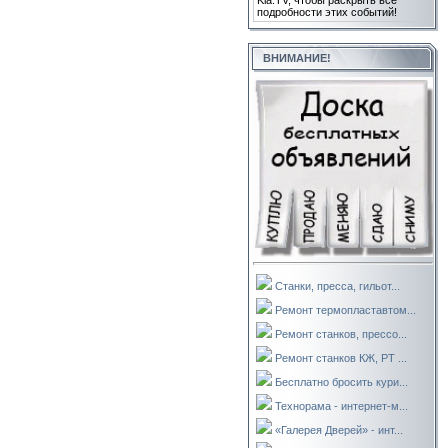
Kla.TV, чтобы раскрыть все
подробности этих событий!
ВНИМАНИЕ!
Станки, пресса, гильот...
Ремонт термопластавтом...
Ремонт станков, прессо...
Ремонт станков КЖ, РТ ...
Бесплатно бросить кури...
Технорама - интернет-м...
«Галерея Дверей» - инт...