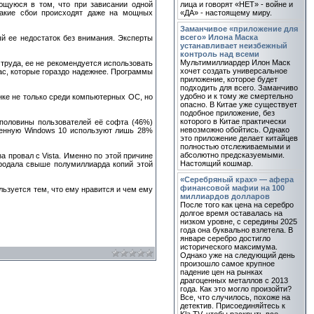
ющуюся в том, что при зависании одной
лица и говорят «НЕТ» - войне и
Такие сбои происходят даже на мощных
«ДА» - настоящему миру.
Заманчивое «приложение для
всего» Илона Маска
й ее недостаток без внимания. Эксперты
устанавливает неизбежный
контроль над всеми
Мультимиллиардер Илон Маск
 труда, ее не рекомендуется использовать
хочет создать универсальное
ac, которые гораздо надежнее. Программы
приложение, которое будет
подходить для всего. Заманчиво
удобно и к тому же смертельно
нке не только среди компьютерных ОС, но
опасно. В Китае уже существует
подобное приложение, без
которого в Китае практически
 половины пользователей её софта (46%)
невозможно обойтись. Однако
еменную Windows 10 используют лишь 28%
это приложение делает китайцев
полностью отслеживаемыми и
абсолютно предсказуемыми.
а провал с Vista. Именно по этой причине
Настоящий кошмар.
продала свыше полумиллиарда копий этой
«Серебряный крах» — афера
финансовой мафии на 100
ользуется тем, что ему нравится и чем ему
миллиардов долларов
После того как цена на серебро
долгое время оставалась на
низком уровне, с середины 2025
года она буквально взлетела. В
январе серебро достигло
исторического максимума.
Однако уже на следующий день
произошло самое крупное
падение цен на рынках
драгоценных металлов с 2013
года. Как это могло произойти?
Все, что случилось, похоже на
детектив. Присоединяйтесь к