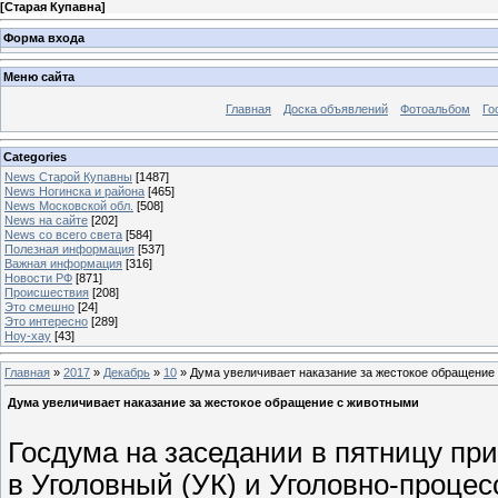
[
Старая Купавна
]
Форма входа
Меню сайта
Главная
Доска объявлений
Фотоальбом
Го
Categories
News Старой Купавны
[1487]
News Ногинска и района
[465]
News Московской обл.
[508]
News на сайте
[202]
News со всего света
[584]
Полезная информация
[537]
Важная информация
[316]
Новости РФ
[871]
Происшествия
[208]
Это смешно
[24]
Это интересно
[289]
Ноу-хау
[43]
Главная
»
2017
»
Декабрь
»
10
» Дума увеличивает наказание за жестокое обращение
Дума увеличивает наказание за жестокое обращение с животными
Госдума на заседании в пятницу пр
в Уголовный (УК) и Уголовно-проце