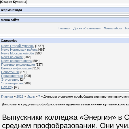
[
Старая Купавна
]
Форма входа
Меню сайта
Главная
Доска объявлений
Фотоальбом
Го
Categories
News Старой Купавны
[1487]
News Ногинска и района
[465]
News Московской обл.
[508]
News на сайте
[202]
News со всего света
[584]
Полезная информация
[537]
Важная информация
[316]
Новости РФ
[871]
Происшествия
[208]
Это смешно
[24]
Это интересно
[289]
Ноу-хау
[43]
Главная
»
2022
»
Июль
»
7
» Дипломы о среднем профобразовании вручили выпускник
Дипломы о среднем профобразовании вручили выпускникам купавинского к
Выпускники колледжа «Энергия» в 
среднем профобразовании. Они учи