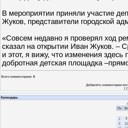
В мероприятии приняли участие де
Жуков, представители городской ад
«Совсем недавно я проверял ход рем
сказал на открытии Иван Жуков. – 
и этот, я вижу, что изменения здес
добротная детская площадка –прям
Всего комментариев
:
0
Добавлять комментарии могу
[
Р
Календарь
Пн
Вт
2
3
9
10
16
17