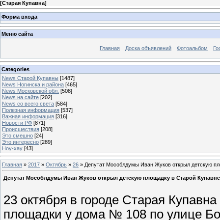
[
Старая Купавна
]
Форма входа
Меню сайта
Главная
Доска объявлений
Фотоальбом
Го
Categories
News Старой Купавны
[1487]
News Ногинска и района
[465]
News Московской обл.
[508]
News на сайте
[202]
News со всего света
[584]
Полезная информация
[537]
Важная информация
[316]
Новости РФ
[871]
Происшествия
[208]
Это смешно
[24]
Это интересно
[289]
Ноу-хау
[43]
Главная
»
2017
»
Октябрь
»
26
» Депутат Мособлдумы Иван Жуков открыл детскую пл
Депутат Мособлдумы Иван Жуков открыл детскую площадку в Старой Купавне
23 октября в городе Старая Купавн
площадки у дома № 108 по улице Б