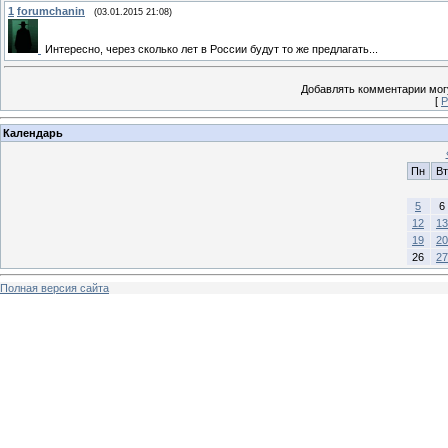
1
forumchanin
(03.01.2015 21:08)
Интересно, через сколько лет в России будут то же предлагать...
Добавлять комментарии могу
[
Р
Календарь
Пн
Вт
5
6
12
13
19
20
26
27
Полная версия сайта