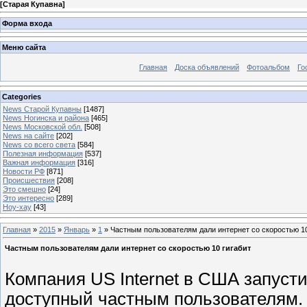
[
Старая Купавна
]
Форма входа
Меню сайта
Главная
Доска объявлений
Фотоальбом
Го
Categories
News Старой Купавны
[1487]
News Ногинска и района
[465]
News Московской обл.
[508]
News на сайте
[202]
News со всего света
[584]
Полезная информация
[537]
Важная информация
[316]
Новости РФ
[871]
Происшествия
[208]
Это смешно
[24]
Это интересно
[289]
Ноу-хау
[43]
Главная
»
2015
»
Январь
»
1
» Частным пользователям дали интернет со скоростью 10
Частным пользователям дали интернет со скоростью 10 гигабит
Компания US Internet в США запуст
доступный частным пользователям.