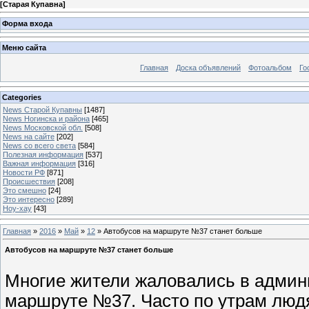
[
Старая Купавна
]
Форма входа
Меню сайта
Главная
Доска объявлений
Фотоальбом
Го
Categories
News Старой Купавны
[1487]
News Ногинска и района
[465]
News Московской обл.
[508]
News на сайте
[202]
News со всего света
[584]
Полезная информация
[537]
Важная информация
[316]
Новости РФ
[871]
Происшествия
[208]
Это смешно
[24]
Это интересно
[289]
Ноу-хау
[43]
Главная
»
2016
»
Май
»
12
» Автобусов на маршруте №37 станет больше
Автобусов на маршруте №37 станет больше
Многие жители жаловались в админи
маршруте №37. Часто по утрам людя