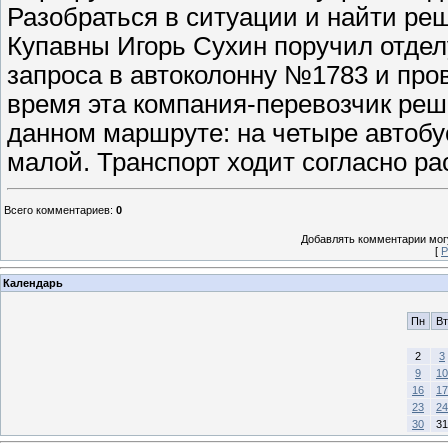
Разобраться в ситуации и найти реш
Купавны Игорь Сухин поручил отдел
запроса в автоколонну №1783 и про
время эта компания-перевозчик реш
данном маршруте: на четыре автобу
малой. Транспорт ходит согласно р
Всего комментариев
:
0
Добавлять комментарии могу
[
Р
Календарь
Пн
Вт
2
3
9
10
16
17
23
24
30
31