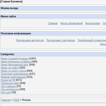
[
Старая Купавна
]
Форма входа
Меню сайта
Главная
Доска объявлений
Фотоальбом
Го
Полезная информация
Расписание автобусов
Расписание электричек
Телефонный справочн
Доск
Categories
News Старой Купавны
[1487]
News Ногинска и района
[465]
News Московской обл.
[508]
News на сайте
[202]
News со всего света
[584]
Полезная информация
[537]
Важная информация
[316]
Новости РФ
[871]
Происшествия
[208]
Это смешно
[24]
Это интересно
[289]
Ноу-хау
[43]
Главная
»
2026
»
Январь