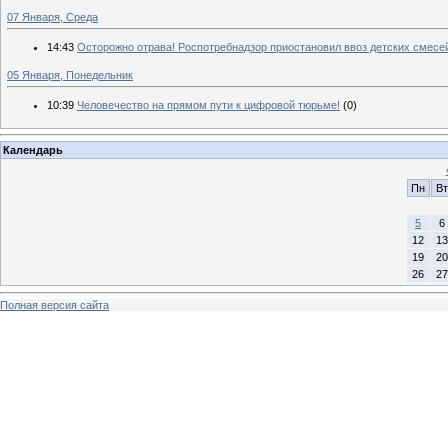
07 Января, Среда
14:43
Осторожно отрава! Роспотребнадзор приостановил ввоз детских смесей 
05 Января, Понедельник
10:39
Человечество на прямом пути к цифровой тюрьме!
(0)
Календарь
Пн
Вт
5
6
12
13
19
20
26
27
Полная версия сайта