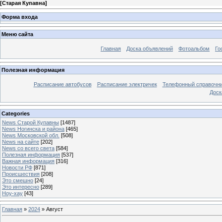
[
Старая Купавна
]
Форма входа
Меню сайта
Главная
Доска объявлений
Фотоальбом
Го
Полезная информация
Расписание автобусов
Расписание электричек
Телефонный справочн
Доск
Categories
News Старой Купавны
[1487]
News Ногинска и района
[465]
News Московской обл.
[508]
News на сайте
[202]
News со всего света
[584]
Полезная информация
[537]
Важная информация
[316]
Новости РФ
[871]
Происшествия
[208]
Это смешно
[24]
Это интересно
[289]
Ноу-хау
[43]
Главная
»
2024
»
Август