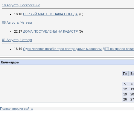
18 Августа, Воскресенье
18:10
ПЕРВЫЙ МАТЧ – И НАША ПОБЕДА!
(0)
08 Августа, Четверг
22:17
ДОМА ПОСТАВЛЕНЫ НА КАДАСТР
(0)
01 Августа, Четверг
16:19
Один человек погиб и трое пострадали в массовом ДТП на трассе воз
Календарь
Пн
Вт
5
6
12
13
19
20
26
27
Полная версия сайта