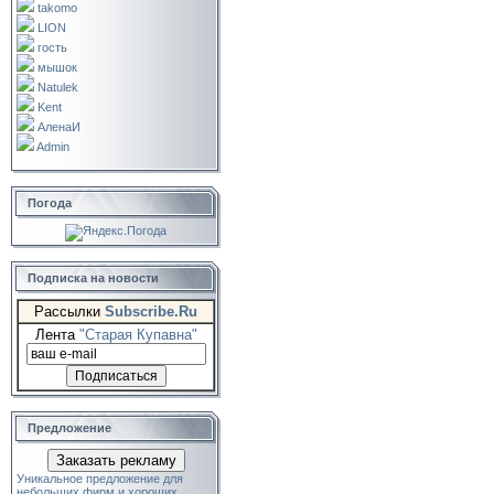
takomo
LION
гость
мышок
Natulek
Kent
АленаИ
Admin
Погода
Подписка на новости
Рассылки
Subscribe.Ru
Лента
"Старая Купавна"
Предложение
Заказать рекламу
Уникальное предложение для
небольших фирм и хороших