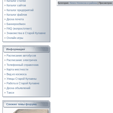
Каталог статей
Категория:
News Ногинска и района
| Просмотров:
Каталог сайтов
Каталог предприятий
Каталог файлов
Доска почета
Баннерообмен
FAQ (вопрос/ответ)
Знакомства в Старой Купавне
Онлайн игры
Информация
Расписание автобусов
Расписание электричек
Телефонный справочник
Карта местности
Вид из космоса
Улицы Старой Купавны
Работа в Старой Купавне
Доска объявлений
Такси
Свежие темы форума