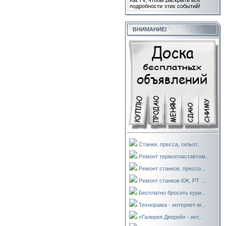
Kla.TV, чтобы раскрыть все
подробности этих событий!
ВНИМАНИЕ!
Станки, пресса, гильот...
Ремонт термопластавтом...
Ремонт станков, прессо...
Ремонт станков КЖ, РТ ...
Бесплатно бросить кури...
Технорама - интернет-м...
«Галерея Дверей» - инт...