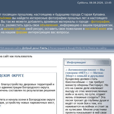
Суббота, 08.08.2026, 13:45
йт посвящен прошлому, настоящему и будущему города Старая Купавна.
льбомах
вы найдете интересные фотографии прошлых лет и настоящего
 Вы так же можете добавлять архивные материалы о городе -
фотографии
,
 т.п., разместить здесь свои
объявления
, информацию о вашем предприятии,
ь в
каталог сайтов
свой ресурс, оставить свое пожелание в
гостевой книге
или
ь на нашем
форуме
интересующие вас вопросы.
PDA версия сайта
Добрый день!
Гость
|
Регистрация
|
Вход
|
RSS
|
ЛС
|
Поиск по сайту
а сайт как пользователь
Информация
♫ Антивоенная песня — Мы
говорим «НЕТ»♫ — Матиас
ДСКОМ ОКРУГЕ
Эберт с семьёй и друзьями
Бундесвер должен стать
боеспособным — так требует
у благоустройству дворовых территорий и
министр обороны Писториус. Но
е администрации Богородского округа.
кто на самом деле извлекает
речень составлен по результатам решения
выгоду из этих многочисленных
войн и за кого, по сути, отдают
жизнь отважные солдаты? Эта
лета и начала осени в Богородском округе
песня трогает до глубины души и
ов, устройству новых парковочных мест,
ведёт от поля боя к тем, кто
»
наживается на войнах и стоит за
их кулисами. Многие участники
проекта показывают в ней свои