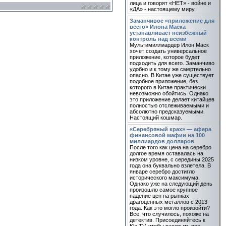
лица и говорят «НЕТ» - войне и
«ДА» - настоящему миру.
Заманчивое «приложение для
всего» Илона Маска
устанавливает неизбежный
контроль над всеми
Мультимиллиардер Илон Маск
хочет создать универсальное
приложение, которое будет
подходить для всего. Заманчиво
удобно и к тому же смертельно
опасно. В Китае уже существует
подобное приложение, без
которого в Китае практически
невозможно обойтись. Однако
это приложение делает китайцев
полностью отслеживаемыми и
абсолютно предсказуемыми.
Настоящий кошмар.
«Серебряный крах» — афера
финансовой мафии на 100
миллиардов долларов
После того как цена на серебро
долгое время оставалась на
низком уровне, с середины 2025
года она буквально взлетела. В
январе серебро достигло
исторического максимума.
Однако уже на следующий день
произошло самое крупное
падение цен на рынках
драгоценных металлов с 2013
года. Как это могло произойти?
Все, что случилось, похоже на
детектив. Присоединяйтесь к