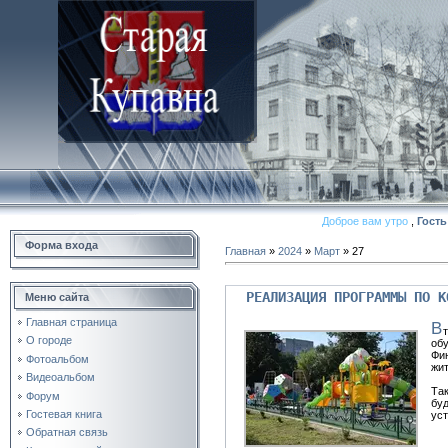
Доброе вам утро
,
Гость
Форма входа
Главная
»
2024
»
Март
»
27
РЕАЛИЗАЦИЯ ПРОГРАММЫ ПО К
Меню сайта
Главная страница
В
О городе
обу
Фи
Фотоальбом
жит
Видеоальбом
Так
Форум
буд
Гостевая книга
уст
Обратная связь