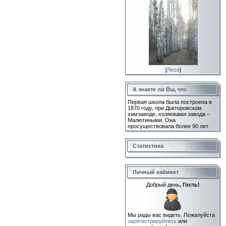
[
Леса
]
А знаете ли Вы, что
Первая школа была построена в
1870 году, при Докторовском
химзаводе, хозяевами завода –
Малютиными. Она
просуществовала более 90 лет.
Статистика
Личный кабинет
Добрый день
, Гость!
Мы рады вас видеть. Пожалуйста
зарегистрируйтесь
или