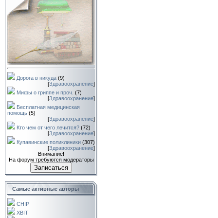
Дорога в никуда
(9)
[
Здравоохранение
]
Мифы о гриппе и проч.
(7)
[
Здравоохранение
]
Бесплатная медицинская
помощь
(5)
[
Здравоохранение
]
Кто чем от чего лечится?
(72)
[
Здравоохранение
]
Купавинские поликлиники
(307)
[
Здравоохранение
]
Внимание!
На форум требуются модераторы
Записаться
Самые активные авторы
CHIP
XBIT