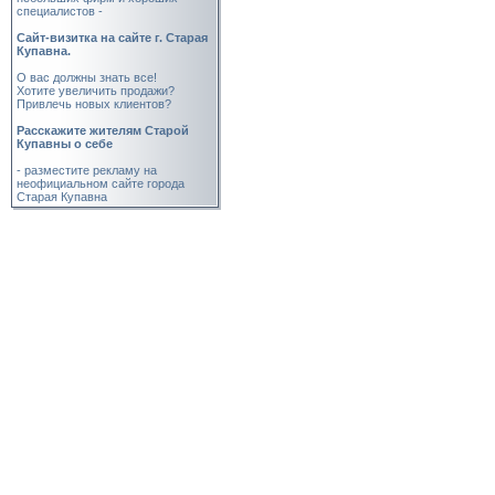
специалистов -
Cайт-визитка на сайте г. Старая
Купавна.
О вас должны знать все!
Хотите увеличить продажи?
Привлечь новых клиентов?
Расскажите жителям Старой
Купавны о себе
- разместите рекламу на
неофициальном сайте города
Старая Купавна