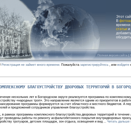
Этот са
В
фотоа
времени.
статьи
и
добавит
обсудит
Полная версия сайта
|
!
Регистрация не займет много времени.
Пожалуйста
зарегистрируйтесь
, или
войдите
н
ОМПЛЕКСНОМУ БЛАГОУСТРОЙСТВУ ДВОРОВЫХ ТЕРРИТОРИЙ В БОГОРО
течение нескольких лет в Богородском округе реализуется программа по комплексном
стройству «народных троп». Это направление является одним из приоритетов в работ
нансирование программы формируется за счет областного и местного бюджетов. А пе
елей и предложений сотрудников управления благоустройства.
, в рамках программы комплексного благоустройства дворовых территорий в течение 
ут проведены работы по ремонту асфальтобетонного покрытия внутридворовых проезд
ройству тротуаров, детских площадок, зон отдыха, освещения и вид
...
Читать дальше 