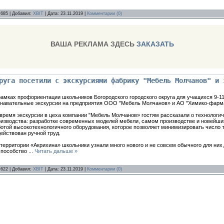
 685 | Добавил:
XBIT
| Дата:
23.11.2019
|
Комментарии (0)
ВАША РЕКЛАМА ЗДЕСЬ
ЗАКАЗАТЬ
руга посетили с экскурсиями фабрику "Мебель Молчанов" и 
рамках профориентации школьников Богородского городского округа для учащихся 9-
знавательные экскурсии на предприятия ООО "Мебель Молчанов» и АО "Химико-фарма
время экскурсии в цеха компании "Мебель Молчанов» гостям рассказали о технологи
изводства: разработке современных моделей мебели, самом производстве и новейших
отой высокотехнологичного оборудования, которое позволяет минимизировать число т
ействован ручной труд.
территории «Акрихина» школьники узнали много нового и не совсем обычного для них
способство
...
Читать дальше »
 622 | Добавил:
XBIT
| Дата:
23.11.2019
|
Комментарии (0)