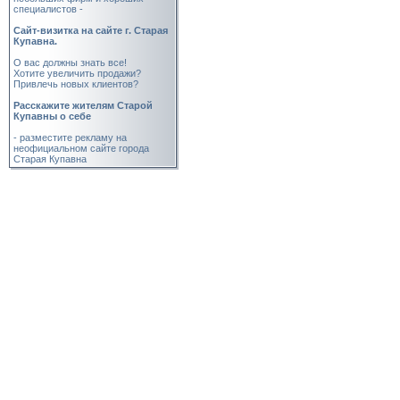
специалистов -
Cайт-визитка на сайте г. Старая
Купавна.
О вас должны знать все!
Хотите увеличить продажи?
Привлечь новых клиентов?
Расскажите жителям Старой
Купавны о себе
- разместите рекламу на
неофициальном сайте города
Старая Купавна