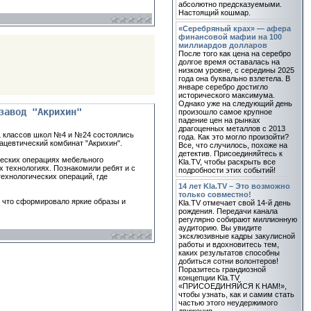
абсолютно предсказуемыми.
Настоящий кошмар.
«Серебряный крах» — афера
финансовой мафии на 100
миллиардов долларов
После того как цена на серебро
долгое время оставалась на
низком уровне, с середины 2025
года она буквально взлетела. В
январе серебро достигло
исторического максимума.
Однако уже на следующий день
завод "Акрихин"
произошло самое крупное
падение цен на рынках
драгоценных металлов с 2013
11 классов школ №4 и №24 состоялись
года. Как это могло произойти?
цевтический комбинат "Акрихин".
Все, что случилось, похоже на
детектив. Присоединяйтесь к
ческих операциях мебельного
Kla.TV, чтобы раскрыть все
 технологиях. Познакомили ребят и с
подробности этих событий!
ехнологических операций, где
14 лет Kla.TV – Это возможно
только совместно!
, что сформировало яркие образы и
Kla.TV отмечает свой 14-й день
рождения. Передачи канала
регулярно собирают миллионную
аудиторию. Вы увидите
эксклюзивные кадры закулисной
работы и вдохновитесь тем,
каких результатов способны
добиться сотни волонтеров!
Поразитесь грандиозной
концепции Kla.TV
«ПРИСОЕДИНЯЙСЯ К НАМ!»,
чтобы узнать, как и самим стать
частью этого неудержимого