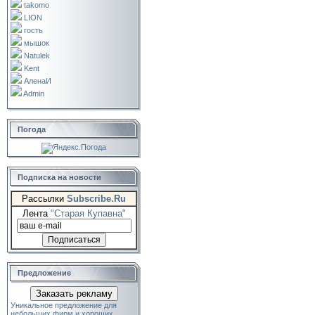
takomo
LION
гость
мышок
Natulek
Kent
АленаИ
Admin
Погода
Подписка на новости
Рассылки
Subscribe.Ru
Лента
"Старая Купавна"
Предложение
Заказать рекламу
Уникальное предложение для
небольших фирм и хороших