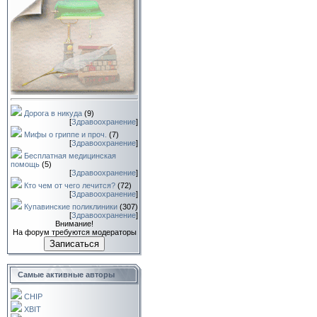
Дорога в никуда
(9)
[
Здравоохранение
]
Мифы о гриппе и проч.
(7)
[
Здравоохранение
]
Бесплатная медицинская
помощь
(5)
[
Здравоохранение
]
Кто чем от чего лечится?
(72)
[
Здравоохранение
]
Купавинские поликлиники
(307)
[
Здравоохранение
]
Внимание!
На форум требуются модераторы
Записаться
Самые активные авторы
CHIP
XBIT