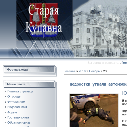
Вы сегодня рановато,
,
Гос
Форма входа
Главная
»
2019
»
Ноябрь
»
23
Подростки угнали автомоби
Меню сайта
Главная страница
Ю
О городе
В п
Фотоальбом
пол
Видеоальбом
«Дв
Форум
пол
Гостевая книга
В х
Обратная связь
на