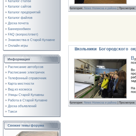
Каталог статей
Каталог сайтов
Категория:
News Ногинска и района
| Просмотров:
Каталог предприятий
Каталог файлов
Доска почета
Баннерообмен
FAQ (вопрос/ответ)
Знакомства в Старой Купавне
Онлайн игры
Школьники Богородского ок
В
Информация
по
Расписание автобусов
Во 
Расписание электричек
про
раб
Телефонный справочник
зад
Карта местности
На 
Вид из космоса
по
Улицы Старой Купавны
Работа в Старой Купавне
Категория:
News Ногинска и района
| Просмотров:
Доска объявлений
Такси
Свежие темы форума