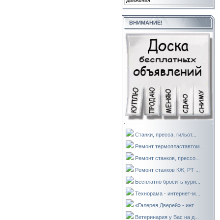
движения.
ВНИМАНИЕ!
Станки, пресса, гильот...
Ремонт термопластавтом...
Ремонт станков, прессо...
Ремонт станков КЖ, РТ ...
Бесплатно бросить кури...
Технорама - интернет-м...
«Галерея Дверей» - инт...
Ветеринария у Вас на д...