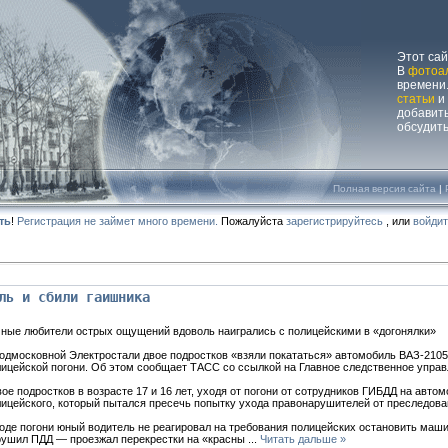
Этот са
В
фотоа
времени.
статьи
и
добавит
обсудит
Полная версия сайта
|
ть
!
Регистрация не займет много времени.
Пожалуйста
зарегистрируйтесь
, или
войди
ль и сбили гаишника
ные любители острых ощущений вдоволь наигрались с полицейскими в «догонялки»
одмосковной Электростали двое подростков «взяли покататься» автомобиль ВАЗ-2105
ицейской погони. Об этом сообщает ТАСС со ссылкой на Главное следственное управ
ое подростков в возрасте 17 и 16 лет, уходя от погони от сотрудников ГИБДД на авто
ицейского, который пытался пресечь попытку ухода правонарушителей от преследова
оде погони юный водитель не реагировал на требования полицейских остановить маши
рушил ПДД — проезжал перекрестки на «красны
...
Читать дальше »