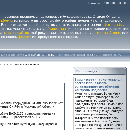
Пятница, 07.08.2026, 07:48
йт посвящен прошлому, настоящему и будущему города Старая Купавна.
льбомах
вы найдете интересные фотографии прошлых лет и настоящего
 Вы так же можете добавлять архивные материалы о городе -
фотографии
,
 т.п., разместить здесь свои
объявления
, информацию о вашем предприятии,
ь в
каталог сайтов
свой ресурс, оставить свое пожелание в
гостевой книге
или
ь на нашем
форуме
интересующие вас вопросы.
PDA версия сайта
Добрый день!
Гость
|
Регистрация
|
Вход
|
RSS
|
ЛС
|
Поиск по сайту
те
на сайт как пользователь
Информация
Заманчивое «приложение для
всего» Илона Маска
устанавливает неизбежный
контроль над всеми
Мультимиллиардер Илон Маск
хочет создать универсальное
приложение, которое будет
 и сбили сотрудника ГИБДД, скрываясь от
подходить для всего. Заманчиво
ление СК РФ по Московской области.
удобно и к тому же смертельно
опасно. В Китае уже существует
мобиле ВАЗ-2105, совершили наезд на
подобное приложение, без
ния»», — рассказали в ГСУ.
которого в Китае практически
невозможно обойтись. Однако
ну. При этом «угонщик» неоднократно
это приложение делает китайцев
полностью отслеживаемыми и