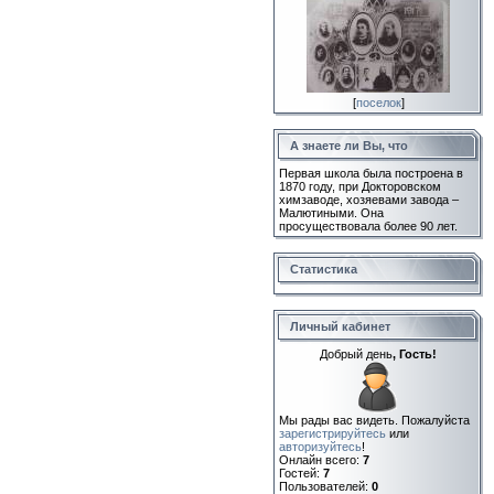
[
поселок
]
А знаете ли Вы, что
Первая школа была построена в
1870 году, при Докторовском
химзаводе, хозяевами завода –
Малютиными. Она
просуществовала более 90 лет.
Статистика
Личный кабинет
Добрый день
, Гость!
Мы рады вас видеть. Пожалуйста
зарегистрируйтесь
или
авторизуйтесь
!
Онлайн всего:
7
Гостей:
7
Пользователей:
0