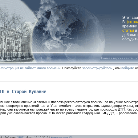
Этот са
В
фотоа
времени.
статьи
и
добавит
обсудит
Полная версия сайта
|
P
Регистрация не займет много времени.
Пожалуйста
зарегистрируйтесь
, или
войдите
на
ТП в Старой Купавне
ильное столкновение «Газели» и пассажирского автобуса произошло на улице Магистр
ок посередине проезжей части. У автомобиля также открылись задние двери кузова, 
час они валяются на проезжей части по всему периметру, где произошло ДТП. Как со
рии уже скапливается пробка. «На месте работают сотрудники ГИБДД », – рассказала
64 | Добавил:
XBIT
| Дата:
16.10.2019
|
Комментарии (0)