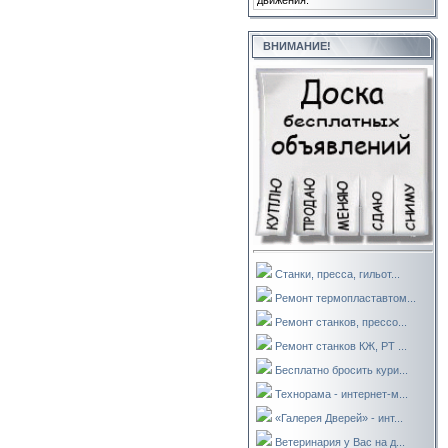
движения.
ВНИМАНИЕ!
Станки, пресса, гильот...
Ремонт термопластавтом...
Ремонт станков, прессо...
Ремонт станков КЖ, РТ ...
Бесплатно бросить кури...
Технорама - интернет-м...
«Галерея Дверей» - инт...
Ветеринария у Вас на д...