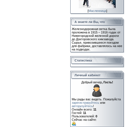
[
Масленница
]
А знаете ли Вы, что
Железнодорожная ветка была
проложена в 1915 – 1916 годах от
Нижегородской железной дороги
до Докторовского химзавода.
Сырье, привозившееся поездом
для фабрики, доставлялось на нее
на подводах.
Статистика
Личный кабинет
Добрый вечер
, Гость!
Мы рады вас видеть. Пожалуйста
зарегистрируйтесь
или
авторизуйтесь
!
Онлайн всего:
11
Гостей:
11
Пользователей:
0
Сейчас на сайте: