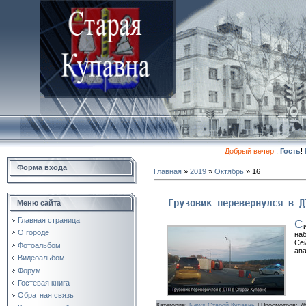
Добрый вечер
,
Гость
!
Форма входа
Главная
»
2019
»
Октябрь
»
16
Грузовик перевернулся в Д
Меню сайта
Главная страница
С
О городе
наб
Сей
Фотоальбом
ава
Видеоальбом
Форум
Гостевая книга
Обратная связь
Категория:
News Старой Купавны
| Просмотров: 7