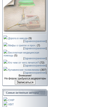
Дорога в никуда
(9)
[
Здравоохранение
]
Мифы о гриппе и проч.
(7)
[
Здравоохранение
]
Бесплатная медицинская
помощь
(5)
[
Здравоохранение
]
Кто чем от чего лечится?
(72)
[
Здравоохранение
]
Купавинские поликлиники
(307)
[
Здравоохранение
]
Внимание!
На форум требуются модераторы
Записаться
Самые активные авторы
CHIP
XBIT