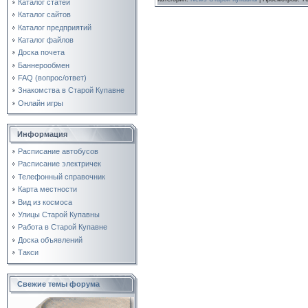
Каталог статей
Каталог сайтов
Каталог предприятий
Каталог файлов
Доска почета
Баннерообмен
FAQ (вопрос/ответ)
Знакомства в Старой Купавне
Онлайн игры
Информация
Расписание автобусов
Расписание электричек
Телефонный справочник
Карта местности
Вид из космоса
Улицы Старой Купавны
Работа в Старой Купавне
Доска объявлений
Такси
Свежие темы форума