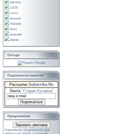
takomo
LION
гость
мышок
Natulek
Kent
АленаИ
Admin
Погода
Подписка на новости
Рассылки
Subscribe.Ru
Лента
"Старая Купавна"
Предложение
Заказать рекламу
Уникальное предложение для
небольших фирм и хороших