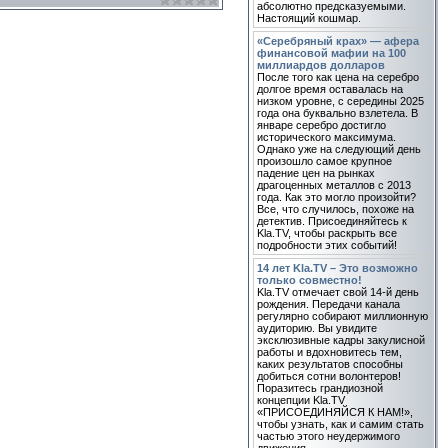
абсолютно предсказуемыми.
Настоящий кошмар.
«Серебряный крах» — афера
финансовой мафии на 100
миллиардов долларов
После того как цена на серебро
долгое время оставалась на
низком уровне, с середины 2025
года она буквально взлетела. В
январе серебро достигло
исторического максимума.
Однако уже на следующий день
произошло самое крупное
падение цен на рынках
драгоценных металлов с 2013
года. Как это могло произойти?
Все, что случилось, похоже на
детектив. Присоединяйтесь к
Kla.TV, чтобы раскрыть все
подробности этих событий!
14 лет Kla.TV – Это возможно
только совместно!
Kla.TV отмечает свой 14-й день
рождения. Передачи канала
регулярно собирают миллионную
аудиторию. Вы увидите
эксклюзивные кадры закулисной
работы и вдохновитесь тем,
каких результатов способны
добиться сотни волонтеров!
Поразитесь грандиозной
концепции Kla.TV
«ПРИСОЕДИНЯЙСЯ К НАМ!»,
чтобы узнать, как и самим стать
частью этого неудержимого