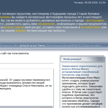
Четверг, 06.08.2026, 21:54
йт посвящен прошлому, настоящему и будущему города Старая Купавна.
льбомах
вы найдете интересные фотографии прошлых лет и настоящего
 Вы так же можете добавлять архивные материалы о городе -
фотографии
,
 т.п., разместить здесь свои
объявления
, информацию о вашем предприятии,
ь в
каталог сайтов
свой ресурс, оставить свое пожелание в
гостевой книге
или
ь на нашем
форуме
интересующие вас вопросы.
DA версия сайта
Добрый вечер!
Гость
|
Регистрация
|
Вход
|
RSS
|
ЛС
|
Поиск по сайту
 сайт как пользователь
Информация
Заманчивое «приложение для
всего» Илона Маска
устанавливает неизбежный
контроль над всеми
Мультимиллиардер Илон Маск
альной. От удара грузовик перевернулся
хочет создать универсальное
откуда вывалилось множество вещей.
приложение, которое будет
общает очевидица Ольга Николаева, из-за
подходить для всего. Заманчиво
 женщина.
удобно и к тому же смертельно
опасно. В Китае уже существует
подобное приложение, без
которого в Китае практически
невозможно обойтись. Однако
это приложение делает китайцев
полностью отслеживаемыми и