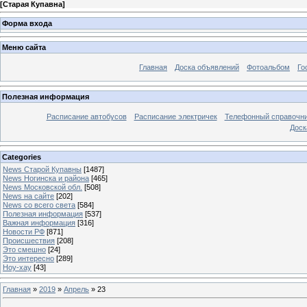
[
Старая Купавна
]
Форма входа
Меню сайта
Главная
Доска объявлений
Фотоальбом
Го
Полезная информация
Расписание автобусов
Расписание электричек
Телефонный справочн
Доск
Categories
News Старой Купавны
[1487]
News Ногинска и района
[465]
News Московской обл.
[508]
News на сайте
[202]
News со всего света
[584]
Полезная информация
[537]
Важная информация
[316]
Новости РФ
[871]
Происшествия
[208]
Это смешно
[24]
Это интересно
[289]
Ноу-хау
[43]
Главная
»
2019
»
Апрель
»
23