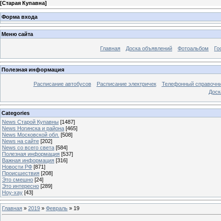
[
Старая Купавна
]
Форма входа
Меню сайта
Главная
Доска объявлений
Фотоальбом
Го
Полезная информация
Расписание автобусов
Расписание электричек
Телефонный справочн
Доск
Categories
News Старой Купавны
[1487]
News Ногинска и района
[465]
News Московской обл.
[508]
News на сайте
[202]
News со всего света
[584]
Полезная информация
[537]
Важная информация
[316]
Новости РФ
[871]
Происшествия
[208]
Это смешно
[24]
Это интересно
[289]
Ноу-хау
[43]
Главная
»
2019
»
Февраль
»
19