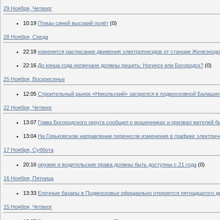
29 Ноября, Четверг
10:19
Птицы синей высокий полёт
(0)
28 Ноября, Среда
22:18
изменится расписание движения электропоездов от станции Железнодо
22:16
До конца года ногинчане должны решить: Ногинск или Богородск?
(0)
25 Ноября, Воскресенье
12:05
Строительный рынок «Никольский» загорелся в подмосковной Балаши
22 Ноября, Четверг
13:07
Глава Богородского округа сообщил о мошенниках и призвал жителей 
13:04
На Горьковском направлении перенесли изменения в графике электрич
17 Ноября, Суббота
20:16
оружие и водительские права должны быть доступны с 21 года
(0)
16 Ноября, Пятница
13:33
Елочные базары в Подмосковье официально откроются пятнадцатого д
15 Ноября, Четверг