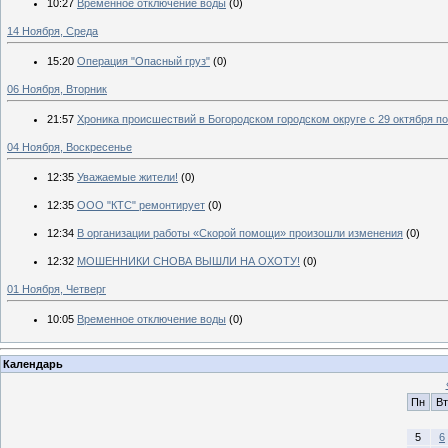
10:27
Временное отключение воды
(0)
14 Ноября, Среда
15:20
Операция "Опасный груз"
(0)
06 Ноября, Вторник
21:57
Хроника происшествий в Богородском городском округе с 29 октября по
04 Ноября, Воскресенье
12:35
Уважаемые жители!
(0)
12:35
ООО "КТС" ремонтирует
(0)
12:34
В организации работы «Скорой помощи» произошли изменения
(0)
12:32
МОШЕННИКИ СНОВА ВЫШЛИ НА ОХОТУ!
(0)
01 Ноября, Четверг
10:05
Временное отключение воды
(0)
Календарь
Пн
Вт
5
6