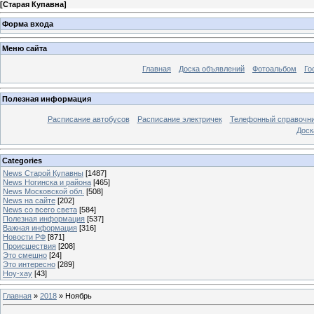
[
Старая Купавна
]
Форма входа
Меню сайта
Главная
Доска объявлений
Фотоальбом
Го
Полезная информация
Расписание автобусов
Расписание электричек
Телефонный справочн
Доск
Categories
News Старой Купавны
[1487]
News Ногинска и района
[465]
News Московской обл.
[508]
News на сайте
[202]
News со всего света
[584]
Полезная информация
[537]
Важная информация
[316]
Новости РФ
[871]
Происшествия
[208]
Это смешно
[24]
Это интересно
[289]
Ноу-хау
[43]
Главная
»
2018
»
Ноябрь