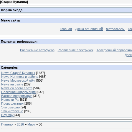
[
Старая Купавна
]
Форма входа
Меню сайта
Главная
Доска объявлений
Фотоальбом
Го
Полезная информация
Расписание автобусов
Расписание электричек
Телефонный справочн
Доск
Categories
News Старой Купавны
[1487]
News Ногинска и района
[465]
News Московской обл.
[508]
News на сайте
[202]
News со всего света
[584]
Полезная информация
[537]
Важная информация
[316]
Новости РФ
[871]
Происшествия
[208]
Это смешно
[24]
Это интересно
[289]
Ноу-хау
[43]
Главная
»
2016
»
Март
»
30