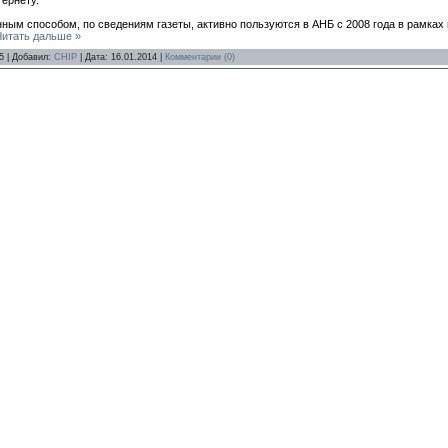
ернету.
ным способом, по сведениям газеты, активно пользуются в АНБ с 2008 года в рамка
Читать дальше »
5 | Добавил:
CHIP
| Дата:
16.01.2014
|
Комментарии (0)