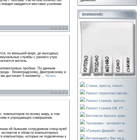
движения.
гах г. Москвы. Расчетное количество
16 января ожидается местами усиление
ВНИМАНИЕ!
ится, по меньшей мере, до выходных.
оммунальные службы с раннего утра
 начнется метель.
окилометровых пробках. По данным
орода - Ленинградскому, Дмитровскому и
там достигает 5 километр
...
Читать
Станки, пресса, гильот...
Ремонт термопластавтом...
Ремонт станков, прессо...
Ремонт станков КЖ, РТ ...
с. компьютеров по всему миру, в том
Бесплатно бросить кури...
 к ним и упрощающее совершение
Технорама - интернет-м...
ленным ей бывшим сотрудником спецслужб
«Галерея Дверей» - инт...
 экспертов в области компьютерных
те компьютеры, которые не подключены к
Ветеринария у Вас на д...