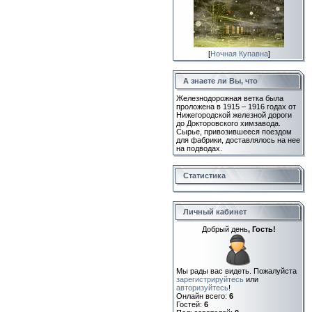
[
Ночная Купавна
]
А знаете ли Вы, что
Железнодорожная ветка была
проложена в 1915 – 1916 годах от
Нижегородской железной дороги
до Докторовского химзавода.
Сырье, привозившееся поездом
для фабрики, доставлялось на нее
на подводах.
Статистика
Личный кабинет
Добрый день
, Гость!
Мы рады вас видеть. Пожалуйста
зарегистрируйтесь
или
авторизуйтесь
!
Онлайн всего:
6
Гостей:
6