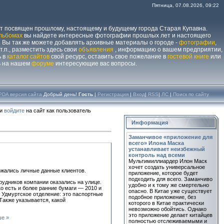
Пятница, 07.08.2026, 09:22
йт посвящен прошлому, настоящему и будущему города Старая Купавна.
льбомах
вы найдете интересные фотографии прошлых лет и настоящего
 Вы так же можете добавлять архивные материалы о городе -
фотографии
,
 т.п., разместить здесь свои
объявления
, информацию о вашем предприятии,
ь в
каталог сайтов
свой ресурс, оставить свое пожелание в
гостевой книге
или
ь на нашем
форуме
интересующие вас вопросы.
PDA версия сайта
Добрый день!
Гость
|
Регистрация
|
Вход
|
RSS
|
ЛС
|
Поиск по сайту
ли
войдите
на сайт как пользователь
Информация
Заманчивое «приложение для
всего» Илона Маска
устанавливает неизбежный
контроль над всеми
Мультимиллиардер Илон Маск
хочет создать универсальное
ржались личные данные клиентов.
приложение, которое будет
подходить для всего. Заманчиво
рудников компании оказались на улице.
удобно и к тому же смертельно
о есть и более ранние бумаги — 2010 и
опасно. В Китае уже существует
в Удмуртское отделение: это паспортные
подобное приложение, без
Также указывается, какой
которого в Китае практически
невозможно обойтись. Однако
это приложение делает китайцев
ше »
полностью отслеживаемыми и