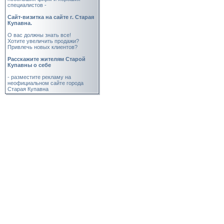
специалистов -
Cайт-визитка на сайте г. Старая
Купавна.
О вас должны знать все!
Хотите увеличить продажи?
Привлечь новых клиентов?
Расскажите жителям Старой
Купавны о себе
- разместите рекламу на
неофициальном сайте города
Старая Купавна