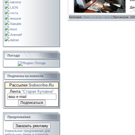
Инт
takomo
Дан
LION
...
гость
Категория:
News со всего света
| Просмотров: 102
мышок
Natulek
Kent
АленаИ
Admin
Погода
Подписка на новости
Рассылки
Subscribe.Ru
Лента
"Старая Купавна"
Предложение
Заказать рекламу
Уникальное предложение для
небольших фирм и хороших