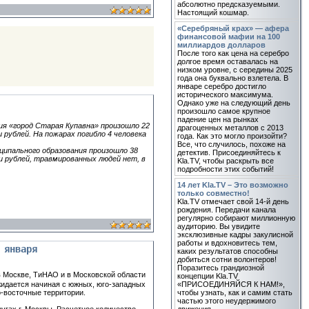
абсолютно предсказуемыми.
Настоящий кошмар.
«Серебряный крах» — афера
финансовой мафии на 100
миллиардов долларов
После того как цена на серебро
долгое время оставалась на
низком уровне, с середины 2025
года она буквально взлетела. В
январе серебро достигло
исторического максимума.
Однако уже на следующий день
произошло самое крупное
падение цен на рынках
ния «город Старая Купавна» произошло 22
драгоценных металлов с 2013
рублей. На пожарах погибло 4 человека
года. Как это могло произойти?
Все, что случилось, похоже на
ципального образования произошло 38
детектив. Присоединяйтесь к
и рублей, травмированных людей нет, в
Kla.TV, чтобы раскрыть все
подробности этих событий!
14 лет Kla.TV – Это возможно
только совместно!
Kla.TV отмечает свой 14-й день
рождения. Передачи канала
регулярно собирают миллионную
аудиторию. Вы увидите
эксклюзивные кадры закулисной
работы и вдохновитесь тем,
 января
каких результатов способны
добиться сотни волонтеров!
Поразитесь грандиозной
 в Москве, ТиНАО и в Московской области
концепции Kla.TV
«ПРИСОЕДИНЯЙСЯ К НАМ!»,
жидается начиная с южных, юго-западных
чтобы узнать, как и самим стать
-восточные территории.
частью этого неудержимого