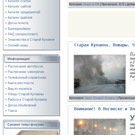
Каталог статей
Категория:
Новости РФ
| Просмотров: 1172 | Доба
Каталог сайтов
Каталог предприятий
Каталог файлов
Доска почета
Баннерообмен
FAQ (вопрос/ответ)
Знакомства в Старой Купавне
Старая Купавна. Пожары. Ч
Онлайн игры
В
по
Информация
и 
По
Расписание автобусов
по
Расписание электричек
огн
Ри
Телефонный справочник
...
Карта местности
Вид из космоса
Улицы Старой Купавны
Категория:
News Старой Купавны
| Просмотров:
Работа в Старой Купавне
Доска объявлений
Внимание! В Ногинске и Эл
Такси
У
ожи
Свежие темы форума
ра