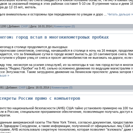
большее количество снега ожидается в южной половине области, ТиНАО и южных окру
дков за указанный период в этих районах составит 5-10 см. В утренние часы и днем 
ра до 12-15 м/с, метель.
дьте внимательны и осторожны при передвижении по улицам и доро
...
Читать дальше »
 1200 | Добавил:
CHIP
| Дата:
16.01.2014
|
Комментарии (0)
негом: город встал в многокилометровых пробках
негопад в столице продолжится до выходных
прогнозам синоптиков, снегопад, начавшийся в столице в ночь на 16 января, продолж
дается, что за ближайшие сутки в городе может выпасть до 10 сантиметров снега. К
ступили к уборке улиц от снега и просят автомобилистов не выезжать на дороги, если
ду тем, несмотря на усилия спецслужб, из-за непогоды в час пик город встал в мног
виса "Яндекс.Пробки" на 9.40, сильно осложнено движение по ведущим магистралям г
се Энтузиастов. Также затруднено движение на Ленинском проспекте: длина заторов 
льше »
061 | Добавил:
CHIP
| Дата:
16.01.2014
|
Комментарии (0)
секреты России прямо с компьютеров
гентство национальной безопасности (АНБ) США тайно установило примерно на 100 ты
сле в России, специальное программное обеспечение, позволяющее получать доступ
ератак.
 данным американской газеты The New York Times, cогласно документам, предостав
А Эдвардом Сноуденом, а также информации, полученной от официальных лиц США и
грамм, АНБ использовало секретную технологию, которая позволяет "взломать" даже 