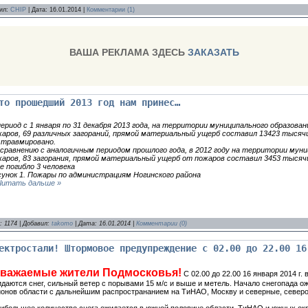
вил:
CHIP
| Дата:
16.01.2014
|
Комментарии (1)
ВАША РЕКЛАМА ЗДЕСЬ
ЗАКАЗАТЬ
то прошедший 2013 год нам принес…
период с 1 января по 31 декабря 2013 года, на территории муниципального образова
жаров, 69 различных загораний, прямой материальный ущерб составил 13423 тысячи 
2 травмировано.
 сравнению с аналогичным периодом прошлого года, в 2012 году на территории муни
жаров, 83 загорания, прямой материальный ущерб от пожаров составил 3453 тысяч
е погибло 3 человека
сунок 1. Пожары по администрациям Ногинского района
Читать дальше »
 1174 | Добавил:
takomo
| Дата:
16.01.2014
|
Комментарии (0)
ектростали! Штормовое предупреждение с 02.00 до 22.00 16
важаемые жители Подмосковья!
С 02.00 до 22.00 16 января 2014 г.
даются снег, сильный ветер с порывами 15 м/с и выше и метель. Начало снегопада о
йонов области с дальнейшим распространанием на ТиНАО, Москву и северные, северо