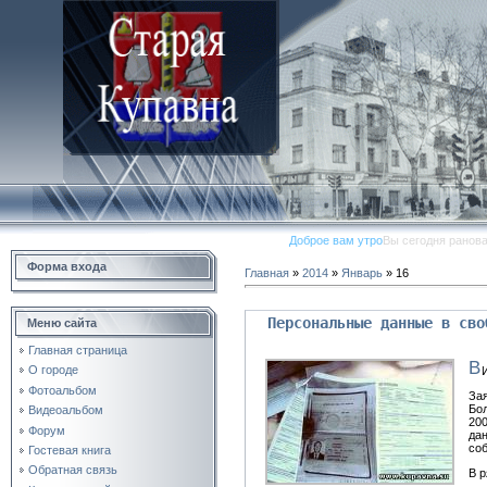
Доброе вам утро
Вы сегодня ранов
Форма входа
Главная
»
2014
»
Январь
»
16
Персональные данные в сво
Меню сайта
Главная страница
В
О городе
Фотоальбом
Зая
Бол
Видеоальбом
200
Форум
дан
соб
Гостевая книга
Обратная связь
В р