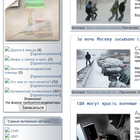
Наи
оса
вет
Бу
Категория:
News Ногинска и района
| Просмотров:
За ночь Москву засыпало с
С
Дорога в никуда
(9)
По 
[
Здравоохранение
]
Ожи
Мифы о гриппе и проч.
(7)
при
[
Здравоохранение
]
Меж
Бесплатная медицинская
сер
помощь
(5)
шос
[
Здравоохранение
]
да
Кто чем от чего лечится?
(72)
[
Здравоохранение
]
Купавинские поликлиники
(307)
Категория:
News Московской обл.
| Просмотров: 1
[
Здравоохранение
]
Внимание!
На форум требуются модераторы
США могут красть военные 
Записаться
А
чи
Самые активные авторы
киб
По
CHIP
СШ
про
XBIT