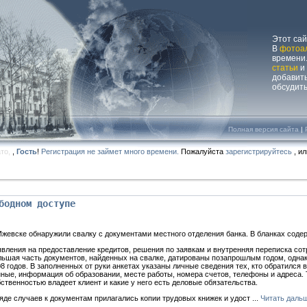
Этот са
В
фотоа
времени.
статьи
и
добавит
обсудит
Полная версия сайта
|
ато,
,
Гость
!
Регистрация не займет много времени.
Пожалуйста
зарегистрируйтесь
, и
бодном доступе
Ижевске обнаружили свалку с документами местного отделения банка. В бланках соде
вления на предоставление кредитов, решения по заявкам и внутренняя переписка сот
ьшая часть документов, найденных на свалке, датированы позапрошлым годом, однак
8 годов. В заполненных от руки анкетах указаны личные сведения тех, кто обратился 
ные, информация об образовании, месте работы, номера счетов, телефоны и адреса. 
ственностью владеет клиент и какие у него есть деловые обязательства.
яде случаев к документам прилагались копии трудовых книжек и удост
...
Читать даль