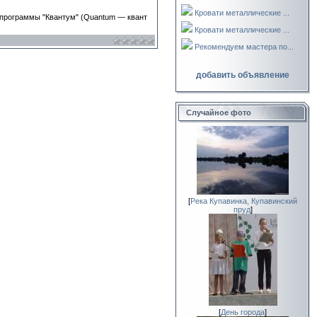
Кровати металлические ...
х программы "Квантум" (Quantum — квант
Кровати металлические ...
Рекомендуем мастера по...
добавить объявление
Случайное фото
[
Река Купавинка, Купавинский
пруд
]
[
День города
]